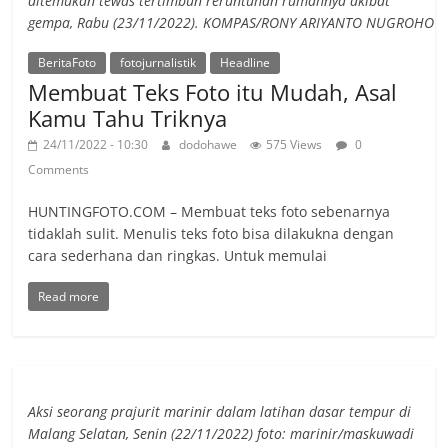
ditemukan tewas tertimbun reruntuhan rumahnya akibat
gempa, Rabu (23/11/2022). KOMPAS/RONY ARIYANTO NUGROHO
BeritaFoto
fotojurnalistik
Headline
Membuat Teks Foto itu Mudah, Asal
Kamu Tahu Triknya
24/11/2022 - 10:30
dodohawe
575 Views
0
Comments
HUNTINGFOTO.COM – Membuat teks foto sebenarnya
tidaklah sulit. Menulis teks foto bisa dilakukna dengan
cara sederhana dan ringkas. Untuk memulai
Read more
Aksi seorang prajurit marinir dalam latihan dasar tempur di
Malang Selatan, Senin (22/11/2022) foto: marinir/maskuwadi