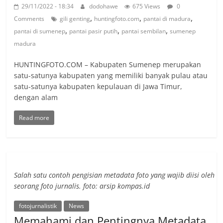
29/11/2022 - 18:34
dodohawe
675 Views
0
,
,
,
Comments
gili genting
huntingfoto.com
pantai di madura
,
,
,
pantai di sumenep
pantai pasir putih
pantai sembilan
sumenep
madura
HUNTINGFOTO.COM – Kabupaten Sumenep merupakan
satu-satunya kabupaten yang memiliki banyak pulau atau
satu-satunya kabupaten kepulauan di Jawa Timur,
dengan alam
Read more
Salah satu contoh pengisian metadata foto yang wajib diisi oleh
seorang foto jurnalis. foto: arsip kompas.id
fotojurnalistik
News
Memahami dan Pentingnya Metadata