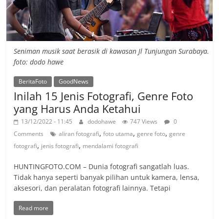
Seniman musik saat berasik di kawasan Jl Tunjungan Surabaya.
foto: dodo hawe
BeritaFoto
GoodNews
Inilah 15 Jenis Fotografi, Genre Foto
yang Harus Anda Ketahui
13/12/2022 - 11:45
dodohawe
747 Views
0
,
,
,
Comments
aliran fotografi
foto utama
genre foto
genre
,
,
fotografi
jenis fotografi
mendalami fotografi
HUNTINGFOTO.COM – Dunia fotografi sangatlah luas.
Tidak hanya seperti banyak pilihan untuk kamera, lensa,
aksesori, dan peralatan fotografi lainnya. Tetapi
Read more