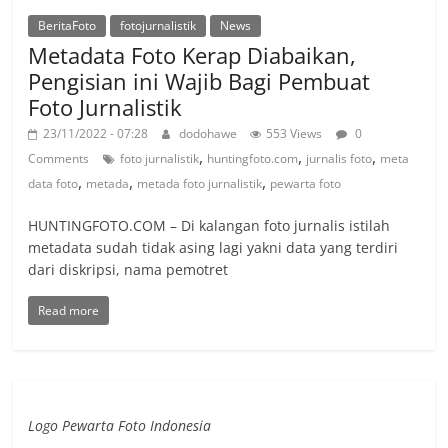
BeritaFoto
fotojurnalistik
News
Metadata Foto Kerap Diabaikan,
Pengisian ini Wajib Bagi Pembuat
Foto Jurnalistik
23/11/2022 - 07:28
dodohawe
553 Views
0
,
,
,
Comments
foto jurnalistik
huntingfoto.com
jurnalis foto
meta
,
,
,
data foto
metada
metada foto jurnalistik
pewarta foto
HUNTINGFOTO.COM – Di kalangan foto jurnalis istilah
metadata sudah tidak asing lagi yakni data yang terdiri
dari diskripsi, nama pemotret
Read more
Logo Pewarta Foto Indonesia