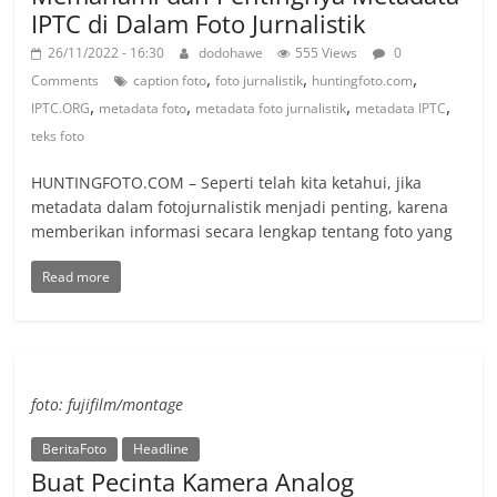
IPTC di Dalam Foto Jurnalistik
26/11/2022 - 16:30
dodohawe
555 Views
0
,
,
,
Comments
caption foto
foto jurnalistik
huntingfoto.com
,
,
,
,
IPTC.ORG
metadata foto
metadata foto jurnalistik
metadata IPTC
teks foto
HUNTINGFOTO.COM – Seperti telah kita ketahui, jika
metadata dalam fotojurnalistik menjadi penting, karena
memberikan informasi secara lengkap tentang foto yang
Read more
foto: fujifilm/montage
BeritaFoto
Headline
Buat Pecinta Kamera Analog