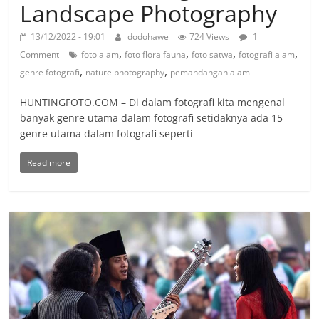
Landscape Photography
13/12/2022 - 19:01
dodohawe
724 Views
1
,
,
,
,
Comment
foto alam
foto flora fauna
foto satwa
fotografi alam
,
,
genre fotografi
nature photography
pemandangan alam
HUNTINGFOTO.COM – Di dalam fotografi kita mengenal
banyak genre utama dalam fotografi setidaknya ada 15
genre utama dalam fotografi seperti
Read more