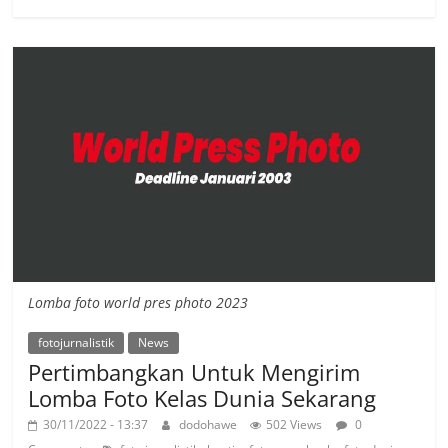
Lomba foto world pres photo 2023
fotojurnalistik
News
Pertimbangkan Untuk Mengirim
Lomba Foto Kelas Dunia Sekarang
30/11/2022 - 13:37
dodohawe
502 Views
0
,
,
,