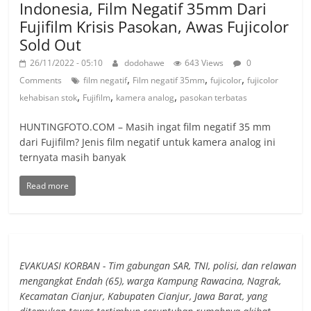
Indonesia, Film Negatif 35mm Dari
Fujifilm Krisis Pasokan, Awas Fujicolor
Sold Out
26/11/2022 - 05:10
dodohawe
643 Views
0
,
,
,
Comments
film negatif
Film negatif 35mm
fujicolor
fujicolor
,
,
,
kehabisan stok
Fujifilm
kamera analog
pasokan terbatas
HUNTINGFOTO.COM – Masih ingat film negatif 35 mm
dari Fujifilm? Jenis film negatif untuk kamera analog ini
ternyata masih banyak
Read more
EVAKUASI KORBAN - Tim gabungan SAR, TNI, polisi, dan relawan
mengangkat Endah (65), warga Kampung Rawacina, Nagrak,
Kecamatan Cianjur, Kabupaten Cianjur, Jawa Barat, yang