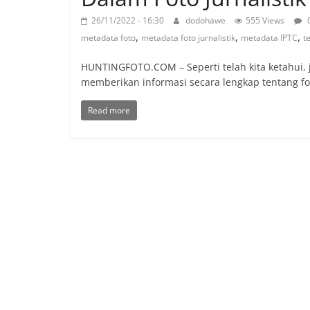
26/11/2022 - 16:30
dodohawe
555 Views
,
,
,
metadata foto
metadata foto jurnalistik
metadata IPTC
t
HUNTINGFOTO.COM – Seperti telah kita ketahui, j
memberikan informasi secara lengkap tentang fo
Read more