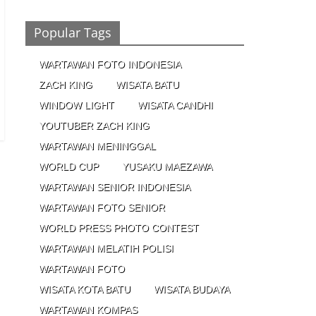
Ronaldo Istiqomah di Al Nassr, Bersiap di
Laga Piala Super Arab, Messi Diprediksi
Pecahkan Rekor Cetak Gol
Popular Tags
26/01/2023 - 16:28
0 Comments
WARTAWAN FOTO INDONESIA
Peluang
ZACH KING
WISATA BATU
Creativepreneur Era
Digital, Dapat Jutaan
WINDOW LIGHT
WISATA CANDHI
Rupiah Per Bulan Dari
YOUTUBER ZACH KING
Foto Handphone
04/08/2023 - 09:26
0 Comments
WARTAWAN MENINGGAL
WORLD CUP
YUSAKU MAEZAWA
WARTAWAN SENIOR INDONESIA
WARTAWAN FOTO SENIOR
WORLD PRESS PHOTO CONTEST
WARTAWAN MELATIH POLISI
WARTAWAN FOTO
WISATA KOTA BATU
WISATA BUDAYA
WARTAWAN KOMPAS