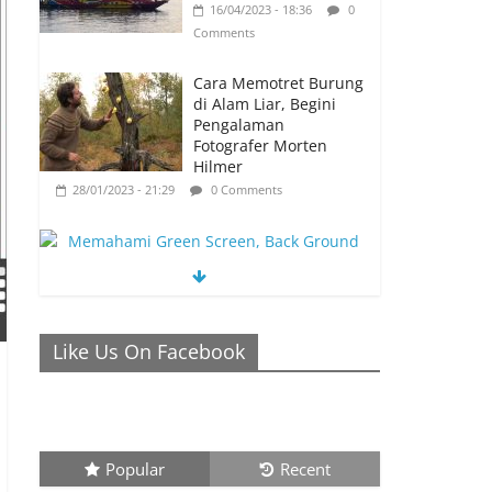
16/04/2023 - 18:36
0
Comments
Cara Memotret Burung
di Alam Liar, Begini
Pengalaman
Fotografer Morten
Hilmer
28/01/2023 - 21:29
0 Comments
Memahami Green Screen, Back Ground
Netral yang Bisa Membuat Video Anda
Like Us On Facebook
Semakin Menarik
26/01/2023 - 21:04
0 Comments
Popular
Recent