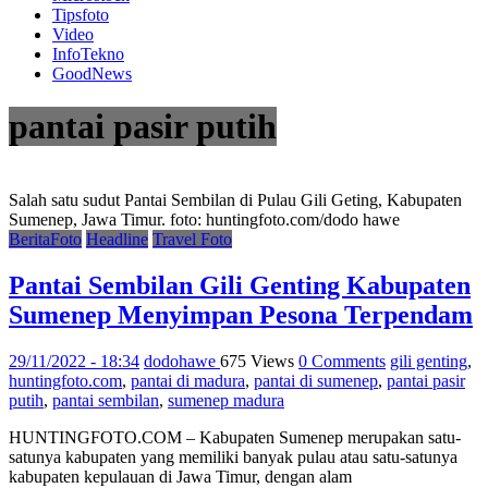
Tipsfoto
Video
InfoTekno
GoodNews
pantai pasir putih
Salah satu sudut Pantai Sembilan di Pulau Gili Geting, Kabupaten
Sumenep, Jawa Timur. foto: huntingfoto.com/dodo hawe
BeritaFoto
Headline
Travel Foto
Pantai Sembilan Gili Genting Kabupaten
Sumenep Menyimpan Pesona Terpendam
29/11/2022 - 18:34
dodohawe
675 Views
0 Comments
gili genting
,
huntingfoto.com
,
pantai di madura
,
pantai di sumenep
,
pantai pasir
putih
,
pantai sembilan
,
sumenep madura
HUNTINGFOTO.COM – Kabupaten Sumenep merupakan satu-
satunya kabupaten yang memiliki banyak pulau atau satu-satunya
kabupaten kepulauan di Jawa Timur, dengan alam