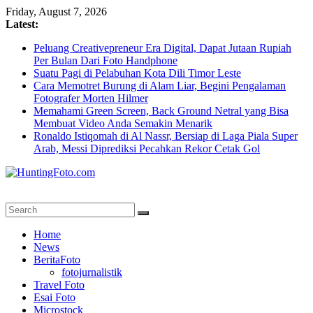
Skip
Friday, August 7, 2026
to
Latest:
content
Peluang Creativepreneur Era Digital, Dapat Jutaan Rupiah
Per Bulan Dari Foto Handphone
Suatu Pagi di Pelabuhan Kota Dili Timor Leste
Cara Memotret Burung di Alam Liar, Begini Pengalaman
Fotografer Morten Hilmer
Memahami Green Screen, Back Ground Netral yang Bisa
Membuat Video Anda Semakin Menarik
Ronaldo Istiqomah di Al Nassr, Bersiap di Laga Piala Super
Arab, Messi Diprediksi Pecahkan Rekor Cetak Gol
HuntingFoto.com
Portal
Home
Berita
News
Fotografi
BeritaFoto
Terpercaya
fotojurnalistik
Travel Foto
Esai Foto
Microstock