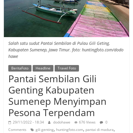
Salah satu sudut Pantai Sembilan di Pulau Gili Geting,
Kabupaten Sumenep, Jawa Timur. foto: huntingfoto.com/dodo
hawe
BeritaFoto
Headline
Travel Foto
Pantai Sembilan Gili
Genting Kabupaten
Sumenep Menyimpan
Pesona Terpendam
29/11/2022 - 18:34
dodohawe
676 Views
0
,
,
,
Comments
gili genting
huntingfoto.com
pantai di madura