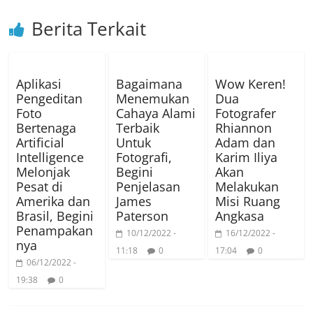
k
m
p
Berita Terkait
Aplikasi
Bagaimana
Wow Keren!
Pengeditan
Menemukan
Dua
Foto
Cahaya Alami
Fotografer
Bertenaga
Terbaik
Rhiannon
Artificial
Untuk
Adam dan
Intelligence
Fotografi,
Karim Iliya
Melonjak
Begini
Akan
Pesat di
Penjelasan
Melakukan
Amerika dan
James
Misi Ruang
Brasil, Begini
Paterson
Angkasa
Penampakan
10/12/2022 -
16/12/2022 -
nya
11:18
0
17:04
0
06/12/2022 -
19:38
0