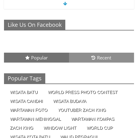
Membuat Video Anda Semakin Menarik
26/01/2023 - 21:04
0 Comments
Ronaldo Istiqomah di Al Nassr, Bersiap
Like Us On Facebook
di Laga Piala Super Arab, Messi
Diprediksi Pecahkan Rekor Cetak Gol
26/01/2023 - 16:28
0 Comments
Popular
Recent
Peluang Creativepreneur Era Digital, Dapat Jutaan Rupiah
Per Bulan Dari Foto Handphone
Popular Tags
04/08/2023 - 09:26
0 Comments
WISATA BATU
WORLD PRESS PHOTO CONTEST
WISATA CANDHI
WISATA BUDAYA
WARTAWAN FOTO
YOUTUBER ZACH KING
WARTAWAN MENINGGAL
WARTAWAN KOMPAS
ZACH KING
WINDOW LIGHT
WORLD CUP
WISATA KOTA BATU
WALID REGRAGUI