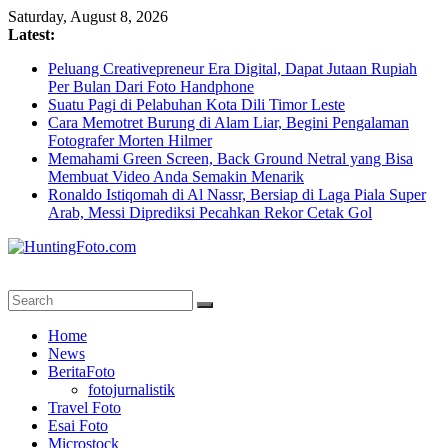
Skip
Saturday, August 8, 2026
to
Latest:
content
Peluang Creativepreneur Era Digital, Dapat Jutaan Rupiah
Per Bulan Dari Foto Handphone
Suatu Pagi di Pelabuhan Kota Dili Timor Leste
Cara Memotret Burung di Alam Liar, Begini Pengalaman
Fotografer Morten Hilmer
Memahami Green Screen, Back Ground Netral yang Bisa
Membuat Video Anda Semakin Menarik
Ronaldo Istiqomah di Al Nassr, Bersiap di Laga Piala Super
Arab, Messi Diprediksi Pecahkan Rekor Cetak Gol
HuntingFoto.com
Portal
Home
Berita
News
Fotografi
BeritaFoto
Terpercaya
fotojurnalistik
Travel Foto
Esai Foto
Microstock