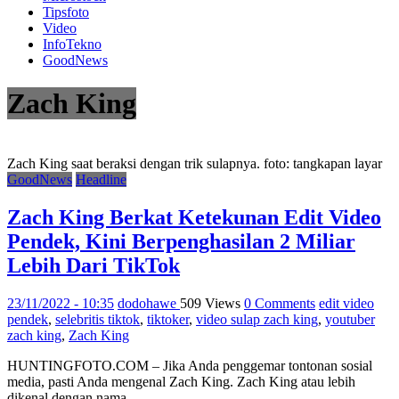
Tipsfoto
Video
InfoTekno
GoodNews
Zach King
Zach King saat beraksi dengan trik sulapnya. foto: tangkapan layar
GoodNews
Headline
Zach King Berkat Ketekunan Edit Video
Pendek, Kini Berpenghasilan 2 Miliar
Lebih Dari TikTok
23/11/2022 - 10:35
dodohawe
509 Views
0 Comments
edit video
pendek
,
selebritis tiktok
,
tiktoker
,
video sulap zach king
,
youtuber
zach king
,
Zach King
HUNTINGFOTO.COM – Jika Anda penggemar tontonan sosial
media, pasti Anda mengenal Zach King. Zach King atau lebih
dikenal dengan nama