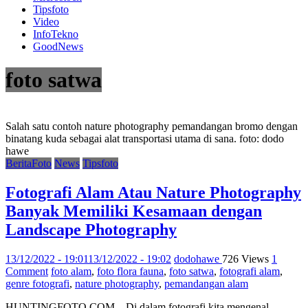
Tipsfoto
Video
InfoTekno
GoodNews
foto satwa
Salah satu contoh nature photography pemandangan bromo dengan
binatang kuda sebagai alat transportasi utama di sana. foto: dodo
hawe
BeritaFoto
News
Tipsfoto
Fotografi Alam Atau Nature Photography
Banyak Memiliki Kesamaan dengan
Landscape Photography
13/12/2022 - 19:01
13/12/2022 - 19:02
dodohawe
726 Views
1
Comment
foto alam
,
foto flora fauna
,
foto satwa
,
fotografi alam
,
genre fotografi
,
nature photography
,
pemandangan alam
HUNTINGFOTO.COM – Di dalam fotografi kita mengenal