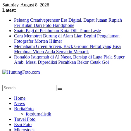
Skip
Saturday, August 8, 2026
to
Latest:
content
Peluang Creativepreneur Era Digital, Dapat Jutaan Rupiah
Per Bulan Dari Foto Handphone
Suatu Pagi di Pelabuhan Kota Dili Timor Leste
Cara Memotret Burung di Alam Liar, Begini Pengalaman
Fotografer Morten Hilmer
Memahami Green Screen, Back Ground Netral yang Bisa
Membuat Video Anda Semakin Menarik
Ronaldo Istiqomah di Al Nassr, Bersiap di Laga Piala Super
Arab, Messi Diprediksi Pecahkan Rekor Cetak Gol
HuntingFoto.com
Portal
Home
Berita
News
Fotografi
BeritaFoto
Terpercaya
fotojurnalistik
Travel Foto
Esai Foto
Microstock