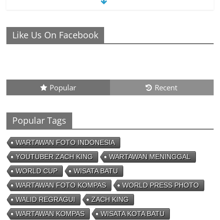
Ronaldo Istiqomah di Al Nassr, Bersiap di Laga Piala
Like Us On Facebook
Super Arab, Messi Diprediksi Pecahkan Rekor Cetak Gol
26/01/2023 - 16:28
0 Comments
Peluang Creativepreneur Era Digital,
Dapat Jutaan Rupiah Per Bulan Dari
Foto Handphone
Popular
Recent
04/08/2023 - 09:26
0 Comments
Popular Tags
WARTAWAN FOTO INDONESIA
YOUTUBER ZACH KING
WARTAWAN MENINGGAL
WORLD CUP
WISATA BATU
WARTAWAN FOTO KOMPAS
WORLD PRESS PHOTO
WALID REGRAGUI
ZACH KING
WARTAWAN KOMPAS
WISATA KOTA BATU