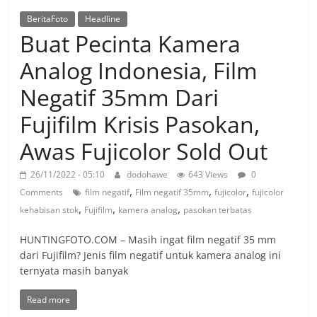
BeritaFoto
Headline
Buat Pecinta Kamera
Analog Indonesia, Film
Negatif 35mm Dari
Fujifilm Krisis Pasokan,
Awas Fujicolor Sold Out
26/11/2022 - 05:10
dodohawe
643 Views
0
,
,
,
Comments
film negatif
Film negatif 35mm
fujicolor
fujicolor
,
,
,
kehabisan stok
Fujifilm
kamera analog
pasokan terbatas
HUNTINGFOTO.COM – Masih ingat film negatif 35 mm
dari Fujifilm? Jenis film negatif untuk kamera analog ini
ternyata masih banyak
Read more