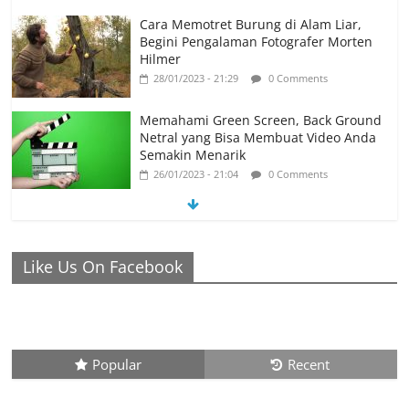
Cara Memotret Burung di Alam Liar,
Begini Pengalaman Fotografer Morten
Hilmer
28/01/2023 - 21:29
0 Comments
Memahami Green Screen, Back Ground
Netral yang Bisa Membuat Video Anda
Semakin Menarik
26/01/2023 - 21:04
0 Comments
Ronaldo Istiqomah di Al Nassr, Bersiap di Laga Piala
Like Us On Facebook
Super Arab, Messi Diprediksi Pecahkan Rekor Cetak Gol
26/01/2023 - 16:28
0 Comments
Peluang Creativepreneur Era Digital,
Dapat Jutaan Rupiah Per Bulan Dari
Popular
Recent
Foto Handphone
04/08/2023 - 09:26
0 Comments