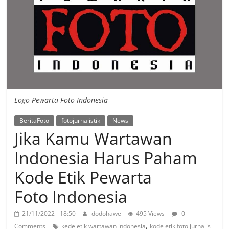
Logo Pewarta Foto Indonesia
BeritaFoto
fotojurnalistik
News
Jika Kamu Wartawan
Indonesia Harus Paham
Kode Etik Pewarta
Foto Indonesia
21/11/2022 - 18:50
dodohawe
495 Views
0
,
Comments
kede etik wartawan indonesia
kode etik foto jurnalis