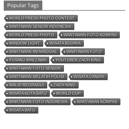
Popular Tags
WORLD PRESS PHOTO CONTEST
WARTAWAN SENIOR INDONESIA
WORLD PRESS PHOTO
WARTAWAN FOTO KOMPAS
WINDOW LIGHT
WISATA BUDAYA
WARTAWAN MENINGGAL
WARTAWAN FOTO
YUSAKU MAEZAWA
YOUTUBER ZACH KING
WARTAWAN FOTO SENIOR
WARTAWAN MELATIH POLISI
WISATA CANDHI
WALID REGRAGUI
ZACH KING
WISATA KOTA BATU
WORLD CUP
WARTAWAN FOTO INDONESIA
WARTAWAN KOMPAS
WISATA BATU