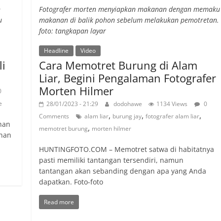
n
Fotografer morten menyiapkan makanan dengan memaku
u
makanan di balik pohon sebelum melakukan pemotretan.
foto: tangkapan layar
Headline
Video
li
Cara Memotret Burung di Alam
Liar, Begini Pengalaman Fotografer
Morten Hilmer
0
e
28/01/2023 - 21:29
dodohawe
1134 Views
0
,
,
,
Comments
alam liar
burung jay
fotografer alam liar
han
,
memotret burung
morten hilmer
anan
HUNTINGFOTO.COM – Memotret satwa di habitatnya
pasti memiliki tantangan tersendiri, namun
tantangan akan sebanding dengan apa yang Anda
dapatkan. Foto-foto
Read more