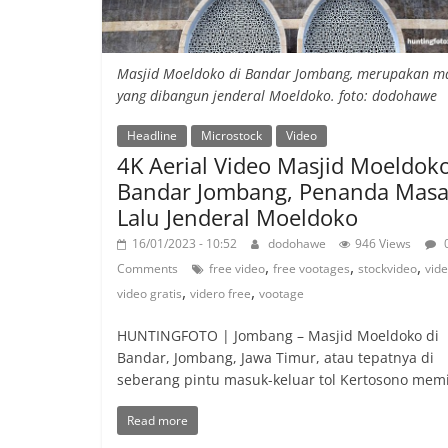
Masjid Moeldoko di Bandar Jombang, merupakan ma
yang dibangun jenderal Moeldoko. foto: dodohawe
Headline
Microstock
Video
4K Aerial Video Masjid Moeldok
Bandar Jombang, Penanda Mas
Lalu Jenderal Moeldoko
16/01/2023 - 10:52
dodohawe
946 Views
,
,
,
Comments
free video
free vootages
stockvideo
vid
,
,
video gratis
videro free
vootage
HUNTINGFOTO | Jombang – Masjid Moeldoko di
Bandar, Jombang, Jawa Timur, atau tepatnya di
seberang pintu masuk-keluar tol Kertosono memil
Read more