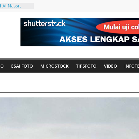
 Al Nassr,
a Super Arab,
cahkan Rekor
neur Era
om
n Rupiah Per
ndphone
han Kota Dili
ng di Alam
TO
ESAI FOTO
MICROSTOCK
TIPSFOTO
VIDEO
INFOT
man Fotografer
reen, Back
 Bisa Membuat
 Menarik