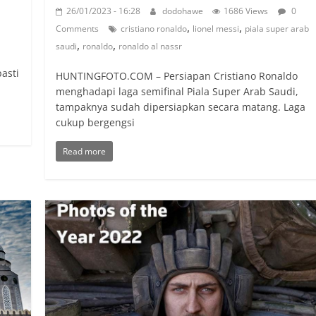
26/01/2023 - 16:28
dodohawe
1686 Views
0
,
,
Comments
cristiano ronaldo
lionel messi
piala super arab
,
,
saudi
ronaldo
ronaldo al nassr
pasti
HUNTINGFOTO.COM – Persiapan Cristiano Ronaldo
menghadapi laga semifinal Piala Super Arab Saudi,
tampaknya sudah dipersiapkan secara matang. Laga
cukup bergengsi
Read more