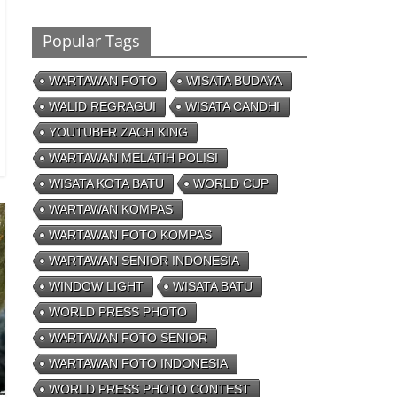
Gol
26/01/2023 - 16:28
0 Comments
Popular Tags
Peluang
WARTAWAN FOTO
WISATA BUDAYA
Creativepreneur Era
Digital, Dapat Jutaan
WALID REGRAGUI
WISATA CANDHI
Rupiah Per Bulan Dari
YOUTUBER ZACH KING
Foto Handphone
04/08/2023 - 09:26
0 Comments
WARTAWAN MELATIH POLISI
WISATA KOTA BATU
WORLD CUP
WARTAWAN KOMPAS
WARTAWAN FOTO KOMPAS
WARTAWAN SENIOR INDONESIA
WINDOW LIGHT
WISATA BATU
WORLD PRESS PHOTO
WARTAWAN FOTO SENIOR
WARTAWAN FOTO INDONESIA
WORLD PRESS PHOTO CONTEST