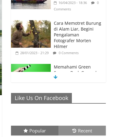
16/04/2023 - 18:36
0
Comments
Cara Memotret Burung
di Alam Liar, Begini
Pengalaman
Fotografer Morten
Hilmer
28/01/2023 - 21:29
0 Comments
Memahami Green
Screen, Back Ground
Netral yang Bisa
Membuat Video Anda
Semakin Menarik
Like Us On Facebook
26/01/2023 - 21:04
0 Comments
Ronaldo Istiqomah di
Al Nassr, Bersiap di
Laga Piala Super Arab,
Messi Diprediksi
Popular
Recent
Pecahkan Rekor Cetak