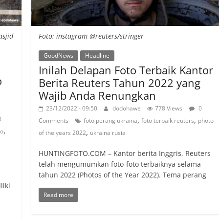
sjid
Foto: instagram @reuters/stringer
GoodNews
Headline
Inilah Delapan Foto Terbaik Kantor
o
Berita Reuters Tahun 2022 yang
a
Wajib Anda Renungkan
23/12/2022 - 09:50
dodohawe
778 Views
0
,
,
0
Comments
foto perang ukraina
foto terbaik reuters
photo
,
,
eo
of the years 2022
ukraina rusia
HUNTINGFOTO.COM – Kantor berita Inggris, Reuters
telah mengumumkan foto-foto terbaiknya selama
tahun 2022 (Photos of the Year 2022). Tema perang
iki
Read more