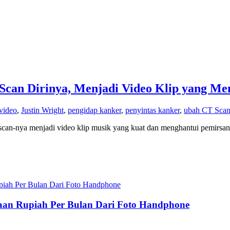
 Scan Dirinya, Menjadi Video Klip yang M
video
,
Justin Wright
,
pengidap kanker
,
penyintas kanker
,
ubah CT Scan 
a menjadi video klip musik yang kuat dan menghantui pemirsanya.
utaan Rupiah Per Bulan Dari Foto Handphone