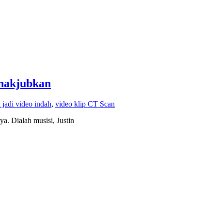
enakjubkan
jadi video indah
,
video klip CT Scan
 Dialah musisi, Justin