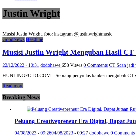
Justin Wright
Musisi Justin Wright. foto: instagram @justinwrightmusic
GoodNews
Headline
Musisi Justin Wright Menguban Hasil CT
22/12/2022 - 10:31
dodohawe
658 Views
0 Comments
CT Scan jadi 
HUNTINGFOTO.COM – Seorang penyintas kanker mengubah CT scan-ny
Read more
Breaking News
Peluang Creativepreneur Era Digital, Dapat J
04/08/2023 - 09:26
04/08/2023 - 09:27
dodohawe
0 Comments