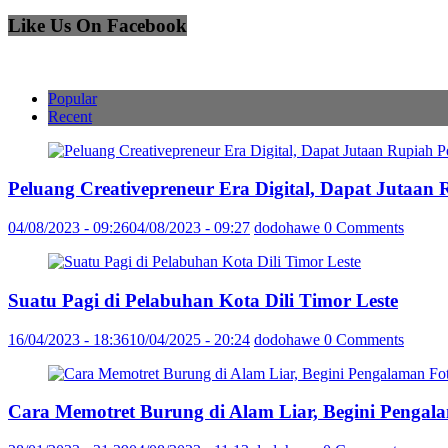
Like Us On Facebook
Popular
Recent
Peluang Creativepreneur Era Digital, Dapat Jutaan
04/08/2023 - 09:26
04/08/2023 - 09:27
dodohawe
0 Comments
Suatu Pagi di Pelabuhan Kota Dili Timor Leste
16/04/2023 - 18:36
10/04/2025 - 20:24
dodohawe
0 Comments
Cara Memotret Burung di Alam Liar, Begini Pengal