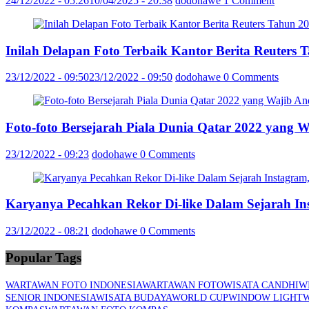
24/12/2022 - 05:26
10/04/2025 - 20:38
dodohawe
1 Comment
Inilah Delapan Foto Terbaik Kantor Berita Reuter
23/12/2022 - 09:50
23/12/2022 - 09:50
dodohawe
0 Comments
Foto-foto Bersejarah Piala Dunia Qatar 2022 yang 
23/12/2022 - 09:23
dodohawe
0 Comments
Karyanya Pecahkan Rekor Di-like Dalam Sejarah In
23/12/2022 - 08:21
dodohawe
0 Comments
Popular Tags
WARTAWAN FOTO INDONESIA
WARTAWAN FOTO
WISATA CANDHI
W
SENIOR INDONESIA
WISATA BUDAYA
WORLD CUP
WINDOW LIGHT
W