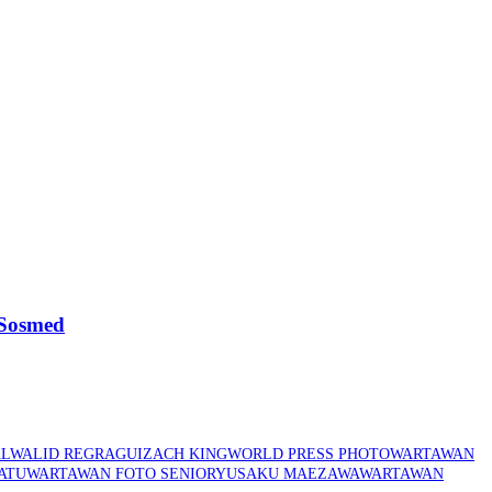
 Sosmed
L
WALID REGRAGUI
ZACH KING
WORLD PRESS PHOTO
WARTAWAN
ATU
WARTAWAN FOTO SENIOR
YUSAKU MAEZAWA
WARTAWAN