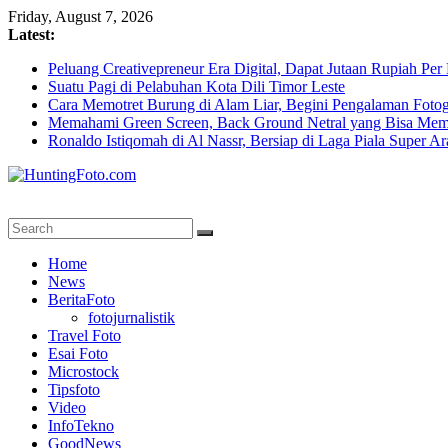
Skip
Friday, August 7, 2026
to
Latest:
content
Peluang Creativepreneur Era Digital, Dapat Jutaan Rupiah Pe
Suatu Pagi di Pelabuhan Kota Dili Timor Leste
Cara Memotret Burung di Alam Liar, Begini Pengalaman Fotog
Memahami Green Screen, Back Ground Netral yang Bisa Mem
Ronaldo Istiqomah di Al Nassr, Bersiap di Laga Piala Super A
HuntingFoto.com
Portal
Home
Berita
News
Fotografi
BeritaFoto
Terpercaya
fotojurnalistik
Travel Foto
Esai Foto
Microstock
Tipsfoto
Video
InfoTekno
GoodNews