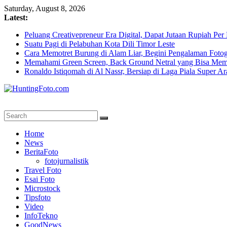
Skip
Saturday, August 8, 2026
to
Latest:
content
Peluang Creativepreneur Era Digital, Dapat Jutaan Rupiah Pe
Suatu Pagi di Pelabuhan Kota Dili Timor Leste
Cara Memotret Burung di Alam Liar, Begini Pengalaman Fotog
Memahami Green Screen, Back Ground Netral yang Bisa Mem
Ronaldo Istiqomah di Al Nassr, Bersiap di Laga Piala Super A
HuntingFoto.com
Portal
Home
Berita
News
Fotografi
BeritaFoto
Terpercaya
fotojurnalistik
Travel Foto
Esai Foto
Microstock
Tipsfoto
Video
InfoTekno
GoodNews