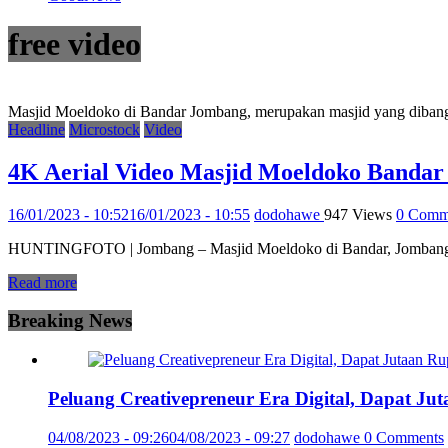
free video
Masjid Moeldoko di Bandar Jombang, merupakan masjid yang dibang
Headline
Microstock
Video
4K Aerial Video Masjid Moeldoko Bandar
16/01/2023 - 10:52
16/01/2023 - 10:55
dodohawe
947 Views
0 Comm
HUNTINGFOTO | Jombang – Masjid Moeldoko di Bandar, Jombang, Jaw
Read more
Breaking News
Peluang Creativepreneur Era Digital, Dapat J
04/08/2023 - 09:26
04/08/2023 - 09:27
dodohawe
0 Comments