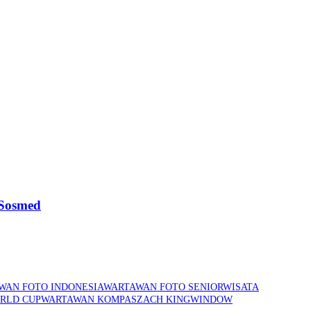
 Sosmed
WAN FOTO INDONESIA
WARTAWAN FOTO SENIOR
WISATA
RLD CUP
WARTAWAN KOMPAS
ZACH KING
WINDOW