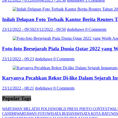
24/12/2022 - 05:26
10/04/2025 - 20:38
dodohawe
1 Comment
Inilah Delapan Foto Terbaik Kantor Berita Reuter
23/12/2022 - 09:50
23/12/2022 - 09:50
dodohawe
0 Comments
Foto-foto Bersejarah Piala Dunia Qatar 2022 yang 
23/12/2022 - 09:23
dodohawe
0 Comments
Karyanya Pecahkan Rekor Di-like Dalam Sejarah In
23/12/2022 - 08:21
dodohawe
0 Comments
Popular Tags
WARTAWAN MELATIH POLISI
WORLD PRESS PHOTO CONTEST
WAL
CANDHI
WARTAWAN FOTO
WISATA BUDAYA
WISATA KOTA BATU
WIS