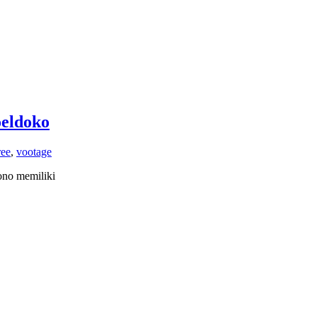
oeldoko
ree
,
vootage
ono memiliki