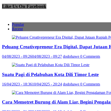
Like Us On Facebook
Popular
Recent
Peluang Creativepreneur Era Digital, Dapat Jutaan
04/08/2023 - 09:26
04/08/2023 - 09:27
dodohawe
0 Comments
Suatu Pagi di Pelabuhan Kota Dili Timor Leste
16/04/2023 - 18:36
10/04/2025 - 20:24
dodohawe
0 Comments
Cara Memotret Burung di Alam Liar, Begini Pengal