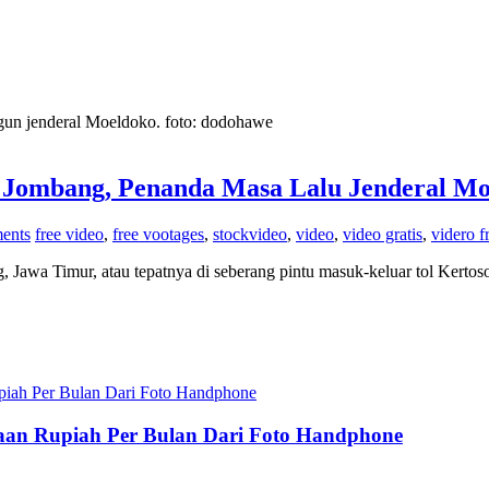
un jenderal Moeldoko. foto: dodohawe
 Jombang, Penanda Masa Lalu Jenderal M
ents
free video
,
free vootages
,
stockvideo
,
video
,
video gratis
,
videro f
a Timur, atau tepatnya di seberang pintu masuk-keluar tol Kertos
utaan Rupiah Per Bulan Dari Foto Handphone