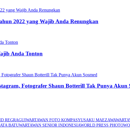
s Tahun 2022 yang Wajib Anda Renungkan
Wajib Anda Tonton
stagram, Fotografer Shaun Botterill Tak Punya Akun
ID REGRAGUI
WARTAWAN FOTO KOMPAS
YUSAKU MAEZAWA
WARTA
ATA BATU
WARTAWAN SENIOR INDONESIA
WORLD PRESS PHOTO
WO