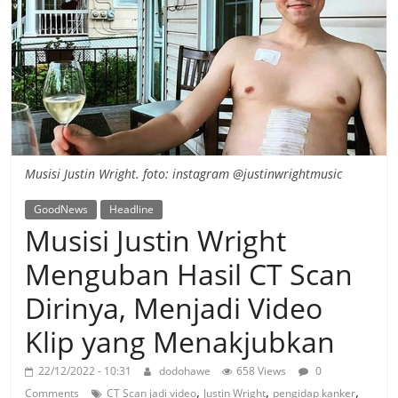
Musisi Justin Wright. foto: instagram @justinwrightmusic
GoodNews
Headline
Musisi Justin Wright
Menguban Hasil CT Scan
Dirinya, Menjadi Video
Klip yang Menakjubkan
22/12/2022 - 10:31
dodohawe
658 Views
0
,
,
,
Comments
CT Scan jadi video
Justin Wright
pengidap kanker