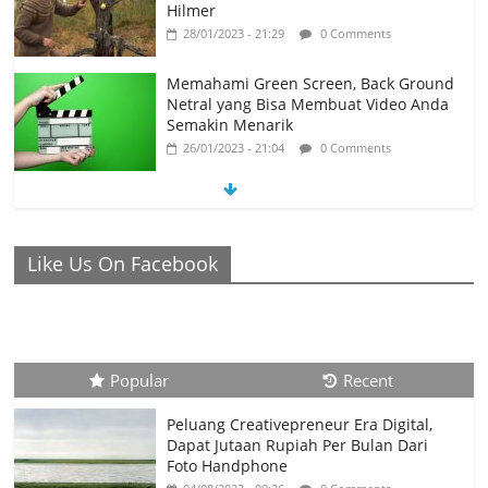
Hilmer
28/01/2023 - 21:29
0 Comments
Memahami Green Screen, Back Ground
Netral yang Bisa Membuat Video Anda
Semakin Menarik
26/01/2023 - 21:04
0 Comments
Ronaldo Istiqomah di Al Nassr, Bersiap
di Laga Piala Super Arab, Messi
Diprediksi Pecahkan Rekor Cetak Gol
Like Us On Facebook
26/01/2023 - 16:28
0 Comments
Peluang Creativepreneur Era Digital,
Dapat Jutaan Rupiah Per Bulan Dari
Foto Handphone
04/08/2023 - 09:26
0 Comments
Popular
Recent
Peluang Creativepreneur Era Digital,
Dapat Jutaan Rupiah Per Bulan Dari
Foto Handphone