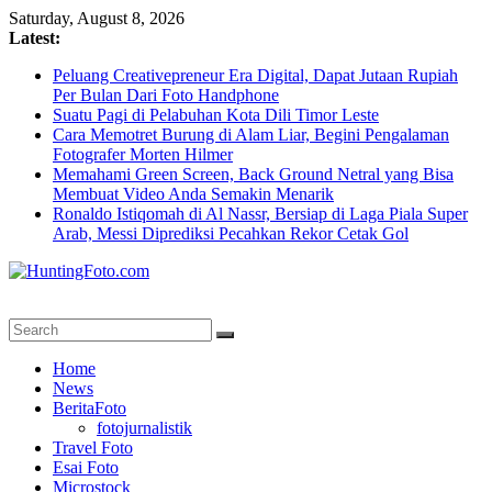
Skip
Saturday, August 8, 2026
to
Latest:
content
Peluang Creativepreneur Era Digital, Dapat Jutaan Rupiah
Per Bulan Dari Foto Handphone
Suatu Pagi di Pelabuhan Kota Dili Timor Leste
Cara Memotret Burung di Alam Liar, Begini Pengalaman
Fotografer Morten Hilmer
Memahami Green Screen, Back Ground Netral yang Bisa
Membuat Video Anda Semakin Menarik
Ronaldo Istiqomah di Al Nassr, Bersiap di Laga Piala Super
Arab, Messi Diprediksi Pecahkan Rekor Cetak Gol
HuntingFoto.com
Portal
Home
Berita
News
Fotografi
BeritaFoto
Terpercaya
fotojurnalistik
Travel Foto
Esai Foto
Microstock