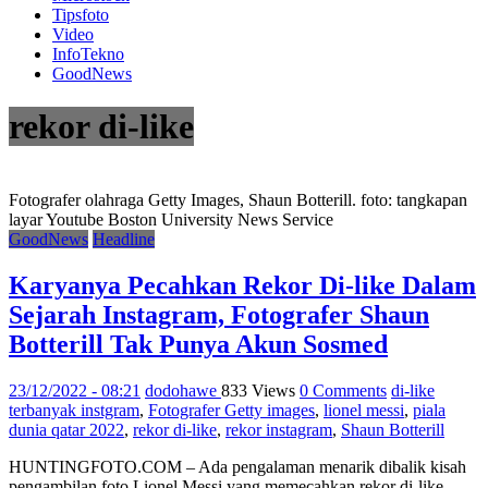
Tipsfoto
Video
InfoTekno
GoodNews
rekor di-like
Fotografer olahraga Getty Images, Shaun Botterill. foto: tangkapan
layar Youtube Boston University News Service
GoodNews
Headline
Karyanya Pecahkan Rekor Di-like Dalam
Sejarah Instagram, Fotografer Shaun
Botterill Tak Punya Akun Sosmed
23/12/2022 - 08:21
dodohawe
833 Views
0 Comments
di-like
terbanyak instgram
,
Fotografer Getty images
,
lionel messi
,
piala
dunia qatar 2022
,
rekor di-like
,
rekor instagram
,
Shaun Botterill
HUNTINGFOTO.COM – Ada pengalaman menarik dibalik kisah
pengambilan foto Lionel Messi yang memecahkan rekor di-like