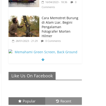
16/04/2023 - 18:36
0
Comments
Cara Memotret Burung
di Alam Liar, Begini
Pengalaman
Fotografer Morten
Hilmer
28/01/2023 - 21:29
0 Comments
Memahami Green Screen, Back Ground
Netral yang Bisa Membuat Video Anda
Like Us On Facebook
Semakin Menarik
26/01/2023 - 21:04
0 Comments
Popular
Recent