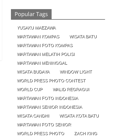
Ronaldo Istiqomah di Al Nassr, Bersiap di
Laga Piala Super Arab, Messi Diprediksi
Pecahkan Rekor Cetak Gol
Popular Tags
26/01/2023 - 16:28
0 Comments
YUSAKU MAEZAWA
Peluang
WARTAWAN KOMPAS
WISATA BATU
Creativepreneur Era
Digital, Dapat Jutaan
WARTAWAN FOTO KOMPAS
Rupiah Per Bulan Dari
WARTAWAN MELATIH POLISI
Foto Handphone
04/08/2023 - 09:26
0 Comments
WARTAWAN MENINGGAL
WISATA BUDAYA
WINDOW LIGHT
WORLD PRESS PHOTO CONTEST
WORLD CUP
WALID REGRAGUI
WARTAWAN FOTO INDONESIA
WARTAWAN SENIOR INDONESIA
WISATA CANDHI
WISATA KOTA BATU
WARTAWAN FOTO SENIOR
WORLD PRESS PHOTO
ZACH KING