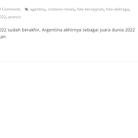
,
,
,
,
0 Comments
agentina
cristiano ronalo
foto bersejarah
foto olahraga
,
2022
prancis
2 sudah berakhir, Argentina akhirnya sebagai juara dunia 2022
gan