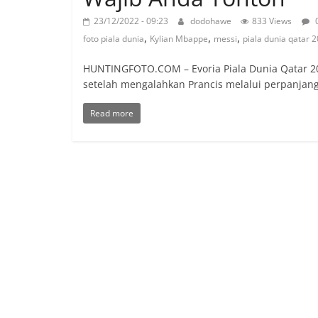
23/12/2022 - 09:23
dodohawe
833 Views
,
,
,
foto piala dunia
Kylian Mbappe
messi
piala dunia qatar 
HUNTINGFOTO.COM – Evoria Piala Dunia Qatar 202
setelah mengalahkan Prancis melalui perpanjan
Read more