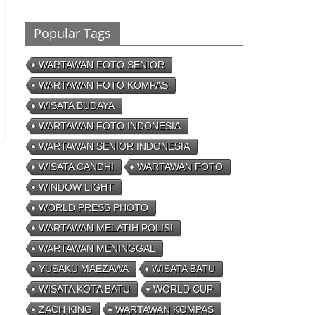
Gol
26/01/2023 - 16:28
0 Comments
Popular Tags
WARTAWAN FOTO SENIOR
WARTAWAN FOTO KOMPAS
Peluang Creativepreneur Era Digital,
WISATA BUDAYA
Dapat Jutaan Rupiah Per Bulan Dari Foto
Handphone
WARTAWAN FOTO INDONESIA
04/08/2023 - 09:26
0 Comments
WARTAWAN SENIOR INDONESIA
WISATA CANDHI
WARTAWAN FOTO
WINDOW LIGHT
WORLD PRESS PHOTO
WARTAWAN MELATIH POLISI
WARTAWAN MENINGGAL
YUSAKU MAEZAWA
WISATA BATU
WISATA KOTA BATU
WORLD CUP
ZACH KING
WARTAWAN KOMPAS