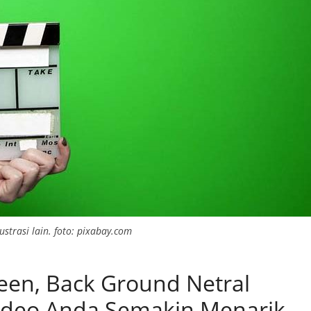
ustrasi lain. foto: pixabay.com
en, Back Ground Netral
ideo Anda Semakin Menarik