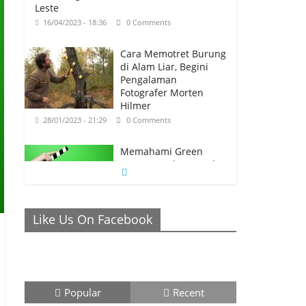
Leste
16/04/2023 - 18:36
0 Comments
Cara Memotret Burung
di Alam Liar, Begini
Pengalaman
Fotografer Morten
Hilmer
28/01/2023 - 21:29
0 Comments
Memahami Green
Screen, Back Ground
Netral yang Bisa
Membuat Video Anda
Semakin Menarik
Like Us On Facebook
26/01/2023 - 21:04
0 Comments
Ronaldo Istiqomah di
Al Nassr, Bersiap di
Laga Piala Super Arab,
Messi Diprediksi
Popular
Recent
Pecahkan Rekor Cetak