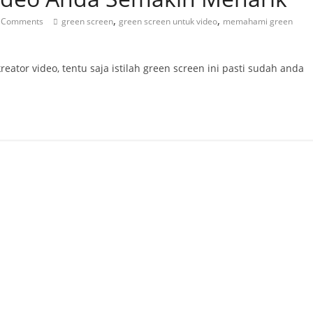
,
,
 Comments
green screen
green screen untuk video
memahami green
tor video, tentu saja istilah green screen ini pasti sudah anda