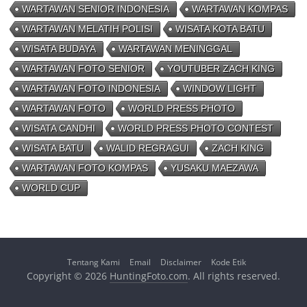
WARTAWAN SENIOR INDONESIA
WARTAWAN KOMPAS
WARTAWAN MELATIH POLISI
WISATA KOTA BATU
WISATA BUDAYA
WARTAWAN MENINGGAL
WARTAWAN FOTO SENIOR
YOUTUBER ZACH KING
WARTAWAN FOTO INDONESIA
WINDOW LIGHT
WARTAWAN FOTO
WORLD PRESS PHOTO
WISATA CANDHI
WORLD PRESS PHOTO CONTEST
WISATA BATU
WALID REGRAGUI
ZACH KING
WARTAWAN FOTO KOMPAS
YUSAKU MAEZAWA
WORLD CUP
Tentang Kami
Email
Disclaimer
Kode Etik
Copyright © 2026
HuntingFoto.com
. All rights reserved.