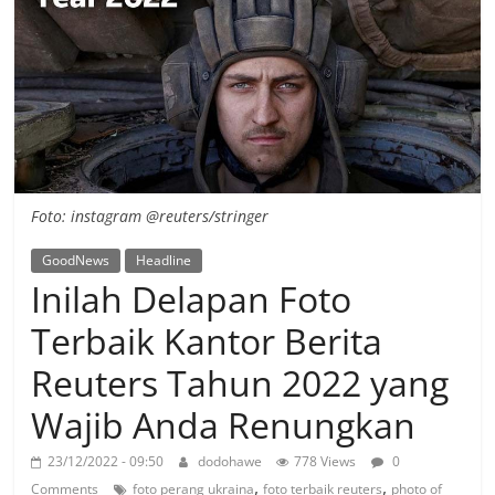
Foto: instagram @reuters/stringer
GoodNews
Headline
Inilah Delapan Foto
Terbaik Kantor Berita
Reuters Tahun 2022 yang
Wajib Anda Renungkan
23/12/2022 - 09:50
dodohawe
778 Views
0
,
,
Comments
foto perang ukraina
foto terbaik reuters
photo of