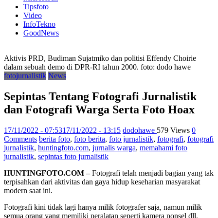
Tipsfoto
Video
InfoTekno
GoodNews
Aktivis PRD, Budiman Sujatmiko dan politisi Effendy Choirie
dalam sebuah demo di DPR-RI tahun 2000. foto: dodo hawe
fotojurnalistik
News
Sepintas Tentang Fotografi Jurnalistik
dan Fotografi Warga Serta Foto Hoax
17/11/2022 - 07:53
17/11/2022 - 13:15
dodohawe
579 Views
0
Comments
berita foto
,
foto berita
,
foto jurnalistik
,
fotografi
,
fotografi
jurnalistik
,
huntingfoto.com
,
jurnalis warga
,
memahami foto
jurnalistik
,
sepintas foto jurnalistik
HUNTINGFOTO.COM –
Fotografi telah menjadi bagian yang tak
terpisahkan dari aktivitas dan gaya hidup keseharian masyarakat
modern saat ini.
Fotografi kini tidak lagi hanya milik fotografer saja, namun milik
semua orang yang memiliki peralatan seperti kamera ponsel dll.