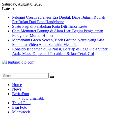
Skip
Saturday, August 8, 2026
to
Latest:
content
Peluang Creativepreneur Era Digital, Dapat Jutaan Rupiah
Per Bulan Dari Foto Handphone
Suatu Pagi di Pelabuhan Kota Dili Timor Leste
Cara Memotret Burung di Alam Liar, Begini Pengalaman
Fotografer Morten Hilmer
Memahami Green Screen, Back Ground Netral yang Bisa
Membuat Video Anda Semakin Menarik
Ronaldo Istiqomah di Al Nassr, Bersiap di Laga Piala Super
Arab, Messi Diprediksi Pecahkan Rekor Cetak Gol
HuntingFoto.com
Portal
Home
Berita
News
Fotografi
BeritaFoto
Terpercaya
fotojurnalistik
Travel Foto
Esai Foto
Microstock