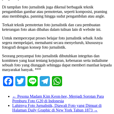
Di tampilan foto jurnalistik juga dikenal berbagaik teknik
pengambilan gambar atau pemotretan, seperti komposisi, praming
atau membingka, panning hingga sudut pengambilan atau angle.
Terkait teknik pemotretan foto jurnalistik dan cara pembuatan
keterangan foto akan dibahas dalam tulisan lain di website ini.
Untuk mempercepat proses belajar foto jurnalistik sebaik Anda
segera mempelajari, memahami secara menyeluruh, khususnya
fotografi dengan konsep foto jurnalistik.
Seorang penyampai foto jurnalistik dibutuhkan integritas dan
komitmen yang kuat tentang kejujuran, kebenaran serta indialisme
sebuah foto yang diunggah sehingga dapat memberi manfaat kepada
masyarakat banyak. ***
Facebook
Twitter
Line
Telegram
WhatsApp
←
Pesona Madam Kim Keon-hee, Menjadi Sorotan Para
Pemburu Foto G20 di Indonesia
Lahirnya Foto Jurnalistik, Diawali Foto yang Dimuat di
Halaman Daily Graphic di New York Tahun 1873
→