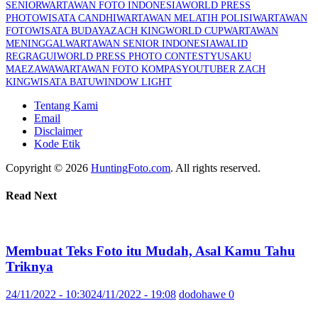
SENIOR
WARTAWAN FOTO INDONESIA
WORLD PRESS
PHOTO
WISATA CANDHI
WARTAWAN MELATIH POLISI
WARTAWAN
FOTO
WISATA BUDAYA
ZACH KING
WORLD CUP
WARTAWAN
MENINGGAL
WARTAWAN SENIOR INDONESIA
WALID
REGRAGUI
WORLD PRESS PHOTO CONTEST
YUSAKU
MAEZAWA
WARTAWAN FOTO KOMPAS
YOUTUBER ZACH
KING
WISATA BATU
WINDOW LIGHT
Tentang Kami
Email
Disclaimer
Kode Etik
Copyright © 2026
HuntingFoto.com
. All rights reserved.
Read Next
Membuat Teks Foto itu Mudah, Asal Kamu Tahu
Triknya
24/11/2022 - 10:30
24/11/2022 - 19:08
dodohawe
0