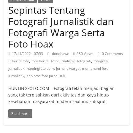
Sepintas Tentang
Fotografi Jurnalistik dan
Fotografi Warga Serta
Foto Hoax
17/11/2022 - 07:53
dodohawe
580 Views
0 Comments
,
,
,
,
berita foto
foto berita
foto jurnalistik
fotografi
fotografi
,
,
,
jurnalistik
huntingfoto.com
jurnalis warga
memahami foto
,
jurnalistik
sepintas foto jurnalistik
HUNTINGFOTO.COM – Fotografi telah menjadi bagian
yang tak terpisahkan dari aktivitas dan gaya hidup
keseharian masyarakat modern saat ini. Fotografi
Read more