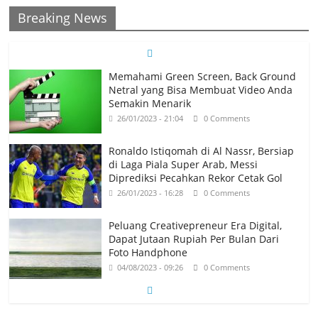
Breaking News
Memahami Green Screen, Back Ground
Netral yang Bisa Membuat Video Anda
Semakin Menarik
26/01/2023 - 21:04
0 Comments
Ronaldo Istiqomah di Al Nassr, Bersiap
di Laga Piala Super Arab, Messi
Diprediksi Pecahkan Rekor Cetak Gol
26/01/2023 - 16:28
0 Comments
Peluang Creativepreneur Era Digital,
Dapat Jutaan Rupiah Per Bulan Dari
Foto Handphone
04/08/2023 - 09:26
0 Comments
Suatu Pagi di Pelabuhan Kota Dili
Timor Leste