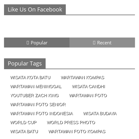
16/04/2023 - 18:36
0 Comments
Like Us On Facebook
Cara Memotret Burung di Alam Liar,
Begini Pengalaman Fotografer Morten
Hilmer
28/01/2023 - 21:29
0 Comments
Popular
Recent
Popular Tags
WISATA KOTA BATU
WARTAWAN KOMPAS
WARTAWAN MENINGGAL
WISATA CANDHI
YOUTUBER ZACH KING
WARTAWAN FOTO
WARTAWAN FOTO SENIOR
WARTAWAN FOTO INDONESIA
WISATA BUDAYA
WORLD CUP
WORLD PRESS PHOTO
WISATA BATU
WARTAWAN FOTO KOMPAS