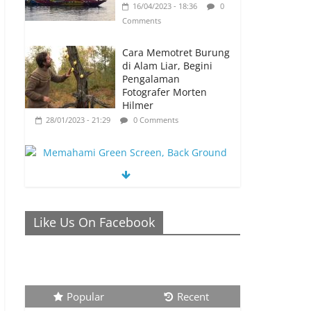
16/04/2023 - 18:36
0
Comments
Cara Memotret Burung
di Alam Liar, Begini
Pengalaman
Fotografer Morten
Hilmer
28/01/2023 - 21:29
0 Comments
Memahami Green Screen, Back Ground
Netral yang Bisa Membuat Video Anda
Like Us On Facebook
Semakin Menarik
26/01/2023 - 21:04
0 Comments
Popular
Recent