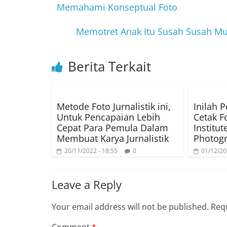
Memahami Konseptual Foto
b
t
g
s
Memotret Anak Itu Susah Susah Mu
o
e
r
A
o
r
a
p
Berita Terkait
k
m
p
Metode Foto Jurnalistik ini,
Inilah 
Untuk Pencapaian Lebih
Cetak F
Cepat Para Pemula Dalam
Institut
Membuat Karya Jurnalistik
Photog
20/11/2022 - 18:55
0
01/12/20
Leave a Reply
Your email address will not be published.
Requ