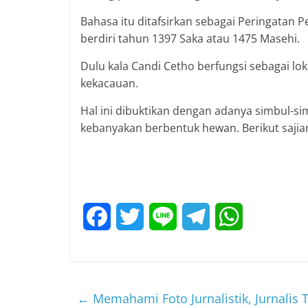
Bahasa itu ditafsirkan sebagai Peringatan
berdiri tahun 1397 Saka atau 1475 Masehi.
Dulu kala Candi Cetho berfungsi sebagai lok
kekacauan.
Hal ini dibuktikan dengan adanya simbul-si
kebanyakan berbentuk hewan. Berikut sajian
F
T
L
T
W
a
w
i
e
h
c
i
n
l
a
←
Memahami Foto Jurnalistik, Jurnalis
e
t
e
e
t