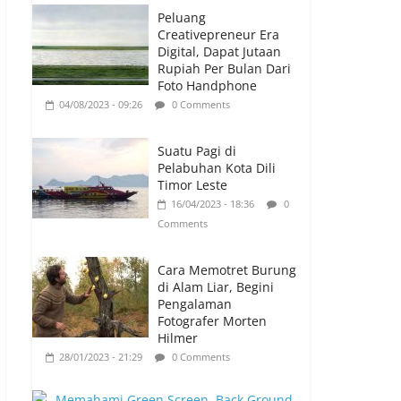
Ronaldo Istiqomah di Al Nassr, Bersiap di
Peluang
Laga Piala Super Arab, Messi Diprediksi
Creativepreneur Era
Pecahkan Rekor Cetak Gol
Digital, Dapat Jutaan
26/01/2023 - 16:28
0 Comments
Rupiah Per Bulan Dari
Foto Handphone
Peluang
04/08/2023 - 09:26
0 Comments
Creativepreneur Era
Digital, Dapat Jutaan
Rupiah Per Bulan Dari
Suatu Pagi di
Foto Handphone
Pelabuhan Kota Dili
04/08/2023 - 09:26
0 Comments
Timor Leste
16/04/2023 - 18:36
0
Comments
Cara Memotret Burung
di Alam Liar, Begini
Pengalaman
Fotografer Morten
Hilmer
28/01/2023 - 21:29
0 Comments