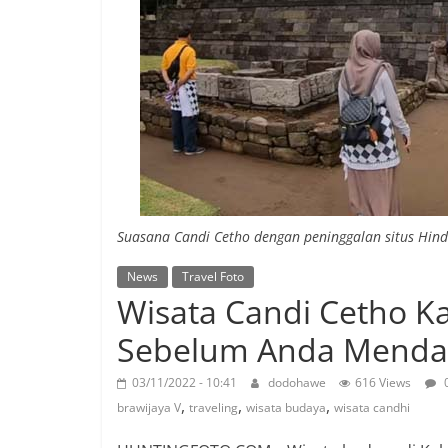
Suasana Candi Cetho dengan peninggalan situs Hind
News
Travel Foto
Wisata Candi Cetho K
Sebelum Anda Mendak
03/11/2022 - 10:41
dodohawe
616 Views
,
,
,
brawijaya V
traveling
wisata budaya
wisata candhi