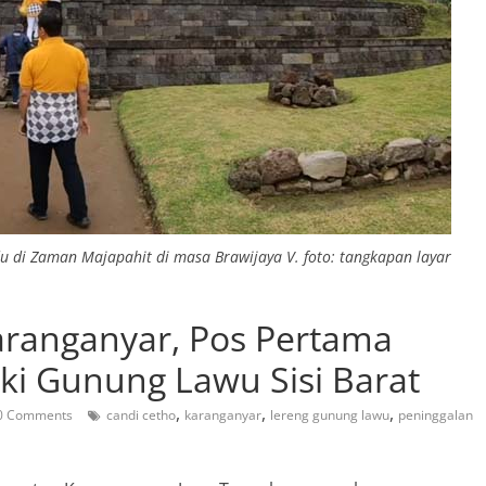
u di Zaman Majapahit di masa Brawijaya V. foto: tangkapan layar
aranganyar, Pos Pertama
i Gunung Lawu Sisi Barat
,
,
,
0 Comments
candi cetho
karanganyar
lereng gunung lawu
peninggalan