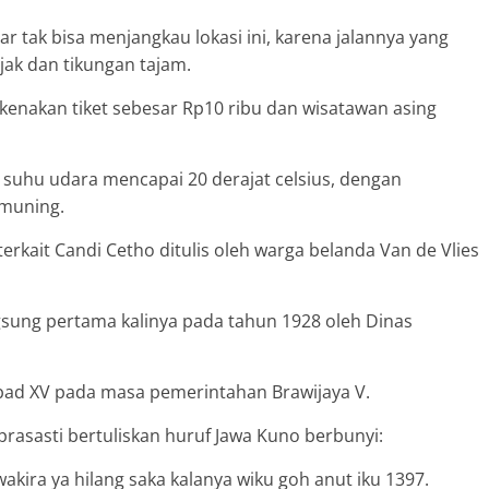
r tak bisa menjangkau lokasi ini, karena jalannya yang
ak dan tikungan tajam.
ikenakan tiket sebesar Rp10 ribu dan wisatawan asing
a suhu udara mencapai 20 derajat celsius, dengan
emuning.
erkait Candi Cetho ditulis oleh warga belanda Van de Vlies
sung pertama kalinya pada tahun 1928 oleh Dinas
 abad XV pada masa pemerintahan Brawijaya V.
prasasti bertuliskan huruf Jawa Kuno berbunyi:
wakira ya hilang saka kalanya wiku goh anut iku 1397.