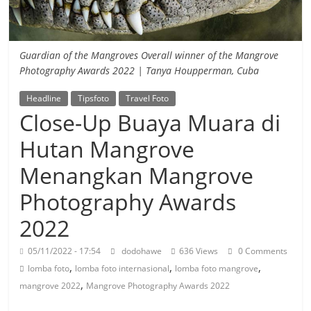
Guardian of the Mangroves Overall winner of the Mangrove
Photography Awards 2022 | Tanya Houpperman, Cuba
Headline
Tipsfoto
Travel Foto
Close-Up Buaya Muara di
Hutan Mangrove
Menangkan Mangrove
Photography Awards
2022
05/11/2022 - 17:54
dodohawe
636 Views
0 Comments
,
,
,
lomba foto
lomba foto internasional
lomba foto mangrove
,
mangrove 2022
Mangrove Photography Awards 2022