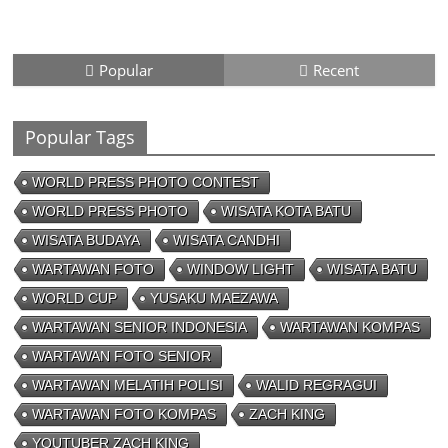
26/01/2023 - 16:28
0 Comments
Popular
Recent
Peluang Creativepreneur Era Digital, Dapat Jutaan Rupiah
Per Bulan Dari Foto Handphone
Popular Tags
04/08/2023 - 09:26
0 Comments
WORLD PRESS PHOTO CONTEST
WORLD PRESS PHOTO
WISATA KOTA BATU
WISATA BUDAYA
WISATA CANDHI
WARTAWAN FOTO
WINDOW LIGHT
WISATA BATU
WORLD CUP
YUSAKU MAEZAWA
WARTAWAN SENIOR INDONESIA
WARTAWAN KOMPAS
WARTAWAN FOTO SENIOR
WARTAWAN MELATIH POLISI
WALID REGRAGUI
WARTAWAN FOTO KOMPAS
ZACH KING
YOUTUBER ZACH KING