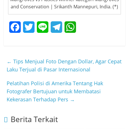
and Conservation | Srikanth Mannepuri, India. (*)
F
T
L
T
W
a
w
i
e
h
c
i
n
l
a
←
Tips Menjual Foto Dengan Dollar, Agar Cepat
e
t
e
e
t
Laku Terjual di Pasar Internasional
b
t
g
s
Pelatihan Polisi di Amerika Tentang Hak
o
e
r
A
Fotografer Bertujuan untuk Membatasi
o
r
a
p
Kekerasan Terhadap Pers
→
k
m
p
Berita Terkait