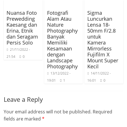
Nuansa Foto
Fotografi
Sigma
Prewedding
Alam Atau
Luncurkan
Kaesang dan
Nature
Lensa 18-
Erina, Etnik
Photography
50mm F/2.8
dan Seragam
Banyak
untuk
Persis Solo
Memiliki
Kamera
Kesamaan
Mirrorless
21/11/2022 -
dengan
Fujifilm X
21:54
0
Landscape
Mount Super
Photography
Kecil
13/12/2022 -
14/11/2022 -
19:01
1
16:01
0
Leave a Reply
Your email address will not be published.
Required
fields are marked
*