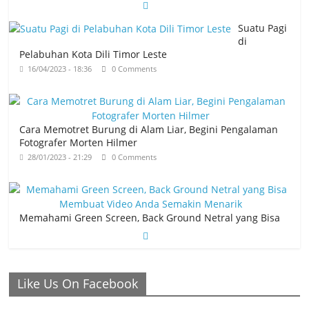
Suatu Pagi
di
Pelabuhan Kota Dili Timor Leste
16/04/2023 - 18:36
0 Comments
Cara Memotret Burung di Alam Liar, Begini Pengalaman
Fotografer Morten Hilmer
28/01/2023 - 21:29
0 Comments
Memahami Green Screen, Back Ground Netral yang Bisa
Membuat Video Anda Semakin Menarik
26/01/2023 - 21:04
0 Comments
Ronaldo Istiqomah di Al Nassr, Bersiap
Like Us On Facebook
di Laga Piala Super Arab, Messi
Diprediksi Pecahkan Rekor Cetak Gol