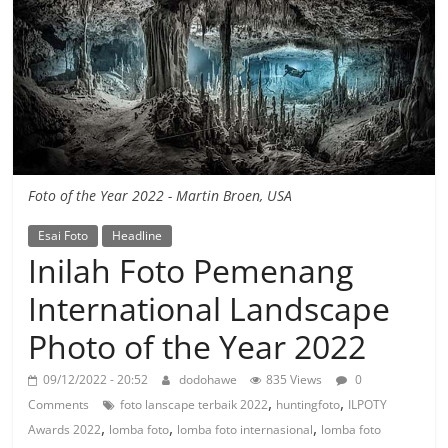
Foto of the Year 2022 - Martin Broen, USA
Esai Foto
Headline
Inilah Foto Pemenang
International Landscape
Photo of the Year 2022
09/12/2022 - 20:52
dodohawe
835 Views
0
,
,
Comments
foto lanscape terbaik 2022
huntingfoto
ILPOTY
,
,
,
Awards 2022
lomba foto
lomba foto internasional
lomba foto