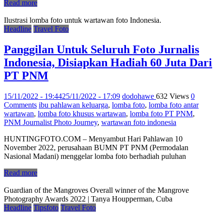
Read more
Ilustrasi lomba foto untuk wartawan foto Indonesia.
Headline
Travel Foto
Panggilan Untuk Seluruh Foto Jurnalis
Indonesia, Disiapkan Hadiah 60 Juta Dari
PT PNM
15/11/2022 - 19:44
25/11/2022 - 17:09
dodohawe
632 Views
0
Comments
ibu pahlawan keluarga
,
lomba foto
,
lomba foto antar
wartawan
,
lomba foto khusus wartawan
,
lomba foto PT PNM
,
PNM Journalist Photo Journey
,
wartawan foto indonesia
HUNTINGFOTO.COM – Menyambut Hari Pahlawan 10
November 2022, perusahaan BUMN PT PNM (Permodalan
Nasional Madani) menggelar lomba foto berhadiah puluhan
Read more
Guardian of the Mangroves Overall winner of the Mangrove
Photography Awards 2022 | Tanya Houpperman, Cuba
Headline
Tipsfoto
Travel Foto