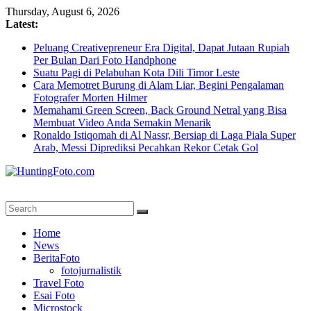
Skip
Thursday, August 6, 2026
to
Latest:
content
Peluang Creativepreneur Era Digital, Dapat Jutaan Rupiah
Per Bulan Dari Foto Handphone
Suatu Pagi di Pelabuhan Kota Dili Timor Leste
Cara Memotret Burung di Alam Liar, Begini Pengalaman
Fotografer Morten Hilmer
Memahami Green Screen, Back Ground Netral yang Bisa
Membuat Video Anda Semakin Menarik
Ronaldo Istiqomah di Al Nassr, Bersiap di Laga Piala Super
Arab, Messi Diprediksi Pecahkan Rekor Cetak Gol
HuntingFoto.com
Portal
Home
Berita
News
Fotografi
BeritaFoto
Terpercaya
fotojurnalistik
Travel Foto
Esai Foto
Microstock