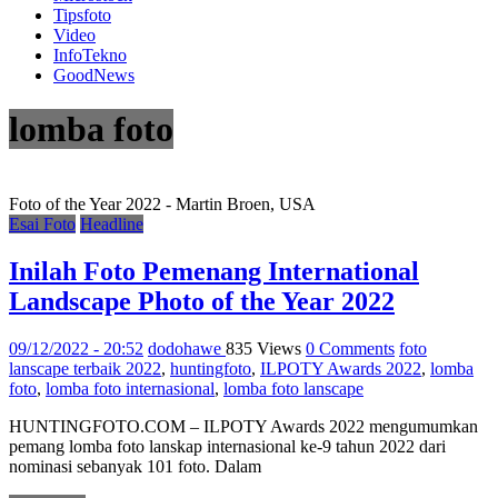
Tipsfoto
Video
InfoTekno
GoodNews
lomba foto
Foto of the Year 2022 - Martin Broen, USA
Esai Foto
Headline
Inilah Foto Pemenang International
Landscape Photo of the Year 2022
09/12/2022 - 20:52
dodohawe
835 Views
0 Comments
foto
lanscape terbaik 2022
,
huntingfoto
,
ILPOTY Awards 2022
,
lomba
foto
,
lomba foto internasional
,
lomba foto lanscape
HUNTINGFOTO.COM – ILPOTY Awards 2022 mengumumkan
pemang lomba foto lanskap internasional ke-9 tahun 2022 dari
nominasi sebanyak 101 foto. Dalam