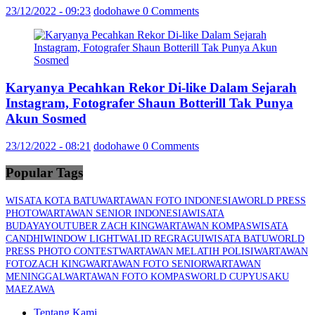
23/12/2022 - 09:23
dodohawe
0 Comments
Karyanya Pecahkan Rekor Di-like Dalam Sejarah
Instagram, Fotografer Shaun Botterill Tak Punya
Akun Sosmed
23/12/2022 - 08:21
dodohawe
0 Comments
Popular Tags
WISATA KOTA BATU
WARTAWAN FOTO INDONESIA
WORLD PRESS
PHOTO
WARTAWAN SENIOR INDONESIA
WISATA
BUDAYA
YOUTUBER ZACH KING
WARTAWAN KOMPAS
WISATA
CANDHI
WINDOW LIGHT
WALID REGRAGUI
WISATA BATU
WORLD
PRESS PHOTO CONTEST
WARTAWAN MELATIH POLISI
WARTAWAN
FOTO
ZACH KING
WARTAWAN FOTO SENIOR
WARTAWAN
MENINGGAL
WARTAWAN FOTO KOMPAS
WORLD CUP
YUSAKU
MAEZAWA
Tentang Kami