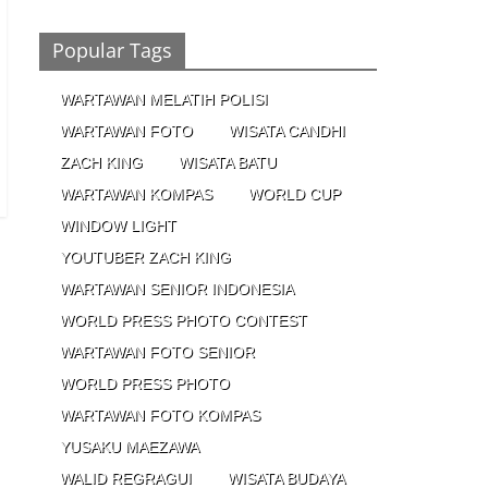
Ronaldo Istiqomah di Al Nassr, Bersiap di
Laga Piala Super Arab, Messi Diprediksi
Pecahkan Rekor Cetak Gol
Popular Tags
26/01/2023 - 16:28
0 Comments
WARTAWAN MELATIH POLISI
Peluang
WARTAWAN FOTO
WISATA CANDHI
Creativepreneur Era
Digital, Dapat Jutaan
ZACH KING
WISATA BATU
Rupiah Per Bulan Dari
WARTAWAN KOMPAS
WORLD CUP
Foto Handphone
04/08/2023 - 09:26
0 Comments
WINDOW LIGHT
YOUTUBER ZACH KING
WARTAWAN SENIOR INDONESIA
WORLD PRESS PHOTO CONTEST
WARTAWAN FOTO SENIOR
WORLD PRESS PHOTO
WARTAWAN FOTO KOMPAS
YUSAKU MAEZAWA
WALID REGRAGUI
WISATA BUDAYA