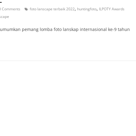
,
,
0 Comments
foto lanscape terbaik 2022
huntingfoto
ILPOTY Awards
nscape
umkan pemang lomba foto lanskap internasional ke-9 tahun