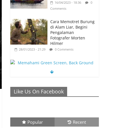
16/04/2023 - 18:36
0
Comments
Cara Memotret Burung
di Alam Liar, Begini
Pengalaman
Fotografer Morten
Hilmer
28/01/2023 - 21:29
0 Comments
Memahami Green Screen, Back Ground
Netral yang Bisa Membuat Video Anda
Like Us On Facebook
Semakin Menarik
26/01/2023 - 21:04
0 Comments
Popular
Recent