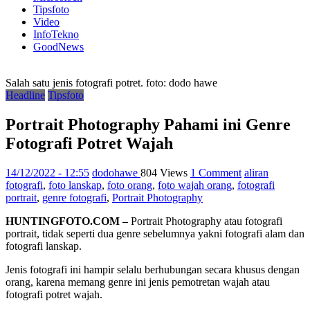
Tipsfoto
Video
InfoTekno
GoodNews
Salah satu jenis fotografi potret. foto: dodo hawe
Headline
Tipsfoto
Portrait Photography Pahami ini Genre
Fotografi Potret Wajah
14/12/2022 - 12:55
dodohawe
804 Views
1 Comment
aliran
fotografi
,
foto lanskap
,
foto orang
,
foto wajah orang
,
fotografi
portrait
,
genre fotografi
,
Portrait Photography
HUNTINGFOTO.COM –
Portrait Photography atau fotografi
portrait, tidak seperti dua genre sebelumnya yakni fotografi alam dan
fotografi lanskap.
Jenis fotografi ini hampir selalu berhubungan secara khusus dengan
orang, karena memang genre ini jenis pemotretan wajah atau
fotografi potret wajah.