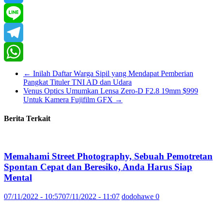
Twitter
Line
Telegram
WhatsApp
←
Inilah Daftar Warga Sipil yang Mendapat Pemberian
Pangkat Tituler TNI AD dan Udara
Venus Optics Umumkan Lensa Zero-D F2.8 19mm $999
Untuk Kamera Fujifilm GFX
→
Berita Terkait
Memahami Street Photography, Sebuah Pemotretan
Spontan Cepat dan Beresiko, Anda Harus Siap
Mental
07/11/2022 - 10:57
07/11/2022 - 11:07
dodohawe
0