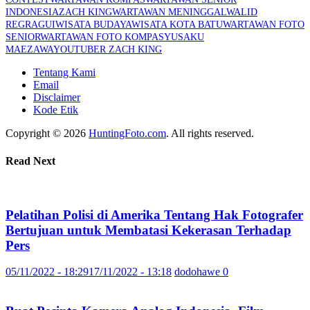
INDONESIA
ZACH KING
WARTAWAN MENINGGAL
WALID
REGRAGUI
WISATA BUDAYA
WISATA KOTA BATU
WARTAWAN FOTO
SENIOR
WARTAWAN FOTO KOMPAS
YUSAKU
MAEZAWA
YOUTUBER ZACH KING
Tentang Kami
Email
Disclaimer
Kode Etik
Copyright © 2026
HuntingFoto.com
. All rights reserved.
Read Next
Pelatihan Polisi di Amerika Tentang Hak Fotografer
Bertujuan untuk Membatasi Kekerasan Terhadap
Pers
05/11/2022 - 18:29
17/11/2022 - 13:18
dodohawe
0