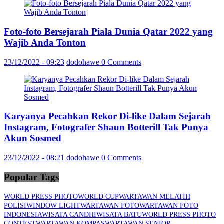
Foto-foto Bersejarah Piala Dunia Qatar 2022 yang
Wajib Anda Tonton
23/12/2022 - 09:23
dodohawe
0 Comments
Karyanya Pecahkan Rekor Di-like Dalam Sejarah
Instagram, Fotografer Shaun Botterill Tak Punya
Akun Sosmed
23/12/2022 - 08:21
dodohawe
0 Comments
Popular Tags
WORLD PRESS PHOTO
WORLD CUP
WARTAWAN MELATIH
POLISI
WINDOW LIGHT
WARTAWAN FOTO
WARTAWAN FOTO
INDONESIA
WISATA CANDHI
WISATA BATU
WORLD PRESS PHOTO
CONTEST
WARTAWAN KOMPAS
WARTAWAN SENIOR