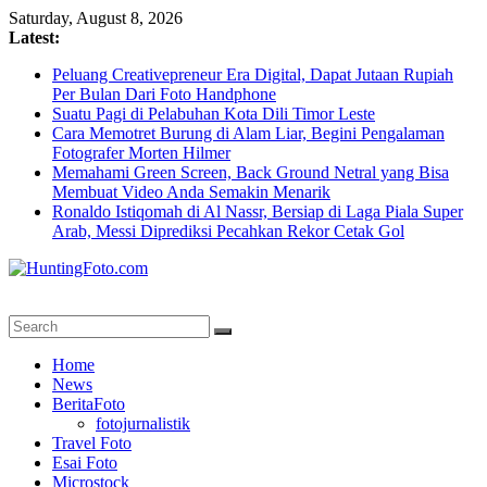
Skip
Saturday, August 8, 2026
to
Latest:
content
Peluang Creativepreneur Era Digital, Dapat Jutaan Rupiah
Per Bulan Dari Foto Handphone
Suatu Pagi di Pelabuhan Kota Dili Timor Leste
Cara Memotret Burung di Alam Liar, Begini Pengalaman
Fotografer Morten Hilmer
Memahami Green Screen, Back Ground Netral yang Bisa
Membuat Video Anda Semakin Menarik
Ronaldo Istiqomah di Al Nassr, Bersiap di Laga Piala Super
Arab, Messi Diprediksi Pecahkan Rekor Cetak Gol
HuntingFoto.com
Portal
Home
Berita
News
Fotografi
BeritaFoto
Terpercaya
fotojurnalistik
Travel Foto
Esai Foto
Microstock