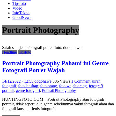
Tipsfoto
Video
InfoTekno
GoodNews
Portrait Photography
Salah satu jenis fotografi potret. foto: dodo hawe
Headline
Tipsfoto
Portrait Photography Pahami ini Genre
Fotografi Potret Wajah
14/12/2022 - 12:55
dodohawe
806 Views
1 Comment
aliran
fotografi
,
foto lanskap
,
foto orang
,
foto wajah orang
,
fotografi
portrait
,
genre fotografi
,
Portrait Photography
HUNTINGFOTO.COM – Portrait Photography atau fotografi
portrait, tidak seperti dua genre sebelumnya yakni fotografi alam dan
fotografi lanskap. Jenis fotografi