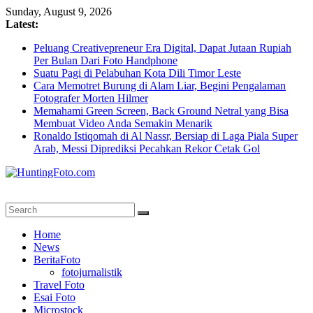
Skip
Sunday, August 9, 2026
to
Latest:
content
Peluang Creativepreneur Era Digital, Dapat Jutaan Rupiah
Per Bulan Dari Foto Handphone
Suatu Pagi di Pelabuhan Kota Dili Timor Leste
Cara Memotret Burung di Alam Liar, Begini Pengalaman
Fotografer Morten Hilmer
Memahami Green Screen, Back Ground Netral yang Bisa
Membuat Video Anda Semakin Menarik
Ronaldo Istiqomah di Al Nassr, Bersiap di Laga Piala Super
Arab, Messi Diprediksi Pecahkan Rekor Cetak Gol
HuntingFoto.com
Portal
Home
Berita
News
Fotografi
BeritaFoto
Terpercaya
fotojurnalistik
Travel Foto
Esai Foto
Microstock