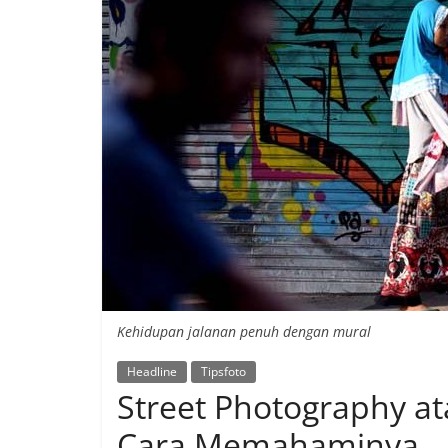
Kehidupan jalanan penuh dengan mural
Headline
Tipsfoto
Street Photography ata
Cara Memahaminya