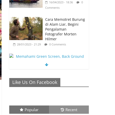
16/04/2023 - 18:36
0
Comments
Cara Memotret Burung
di Alam Liar, Begini
Pengalaman
Fotografer Morten
Hilmer
28/01/2023 - 21:29
0 Comments
Memahami Green Screen, Back Ground
Netral yang Bisa Membuat Video Anda
Like Us On Facebook
Semakin Menarik
26/01/2023 - 21:04
0 Comments
Popular
Recent