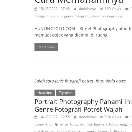
15/12/2022 - 07:48
dodohawe
669 Views
,
,
fotografi jalanan
genre fotografi
street photography
HUNTINGFOTO.COM – Street Photography atau fot
memuat objek yang diambil di ruang
Read more
Salah satu jenis fotografi potret. foto: dodo hawe
Headline
Tipsfoto
Portrait Photography Pahami ini
Genre Fotografi Potret Wajah
14/12/2022 - 12:55
dodohawe
804 Views
,
,
,
Comment
aliran fotografi
foto lanskap
foto orang
fo
,
,
,
wajah orang
fotografi portrait
genre fotografi
Portrait