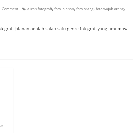
,
,
,
,
1 Comment
aliran fotografi
foto jalanan
foto orang
foto wajah orang
ografi jalanan adalah salah satu genre fotografi yang umumnya
1
to