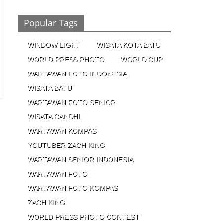
Ronaldo Istiqomah di Al Nassr, Bersiap di
Laga Piala Super Arab, Messi Diprediksi
Pecahkan Rekor Cetak Gol
Popular Tags
26/01/2023 - 16:28
0 Comments
WINDOW LIGHT
WISATA KOTA BATU
Peluang
WORLD PRESS PHOTO
WORLD CUP
Creativepreneur Era
Digital, Dapat Jutaan
WARTAWAN FOTO INDONESIA
Rupiah Per Bulan Dari
WISATA BATU
Foto Handphone
04/08/2023 - 09:26
0 Comments
WARTAWAN FOTO SENIOR
WISATA CANDHI
WARTAWAN KOMPAS
YOUTUBER ZACH KING
WARTAWAN SENIOR INDONESIA
WARTAWAN FOTO
WARTAWAN FOTO KOMPAS
ZACH KING
WORLD PRESS PHOTO CONTEST