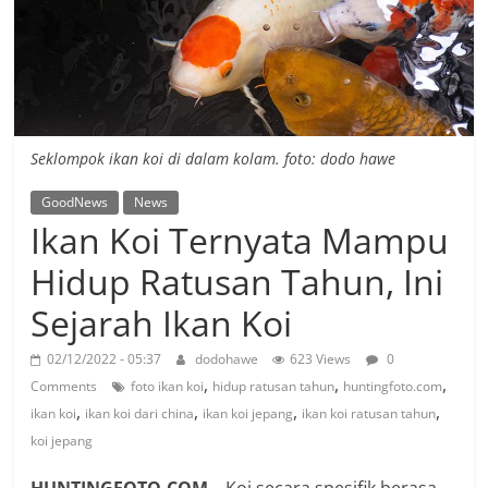
Seklompok ikan koi di dalam kolam. foto: dodo hawe
GoodNews
News
Ikan Koi Ternyata Mampu
Hidup Ratusan Tahun, Ini
Sejarah Ikan Koi
02/12/2022 - 05:37
dodohawe
623 Views
0
,
,
,
Comments
foto ikan koi
hidup ratusan tahun
huntingfoto.com
,
,
,
,
ikan koi
ikan koi dari china
ikan koi jepang
ikan koi ratusan tahun
koi jepang