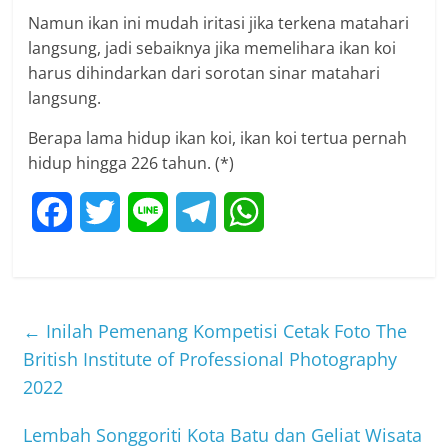
Namun ikan ini mudah iritasi jika terkena matahari
langsung, jadi sebaiknya jika memelihara ikan koi
harus dihindarkan dari sorotan sinar matahari
langsung.
Berapa lama hidup ikan koi, ikan koi tertua pernah
hidup hingga 226 tahun. (*)
F
T
L
T
W
a
w
i
e
h
c
i
n
l
a
←
Inilah Pemenang Kompetisi Cetak Foto The
e
t
e
e
t
British Institute of Professional Photography
b
t
g
s
2022
o
e
r
A
Lembah Songgoriti Kota Batu dan Geliat Wisata