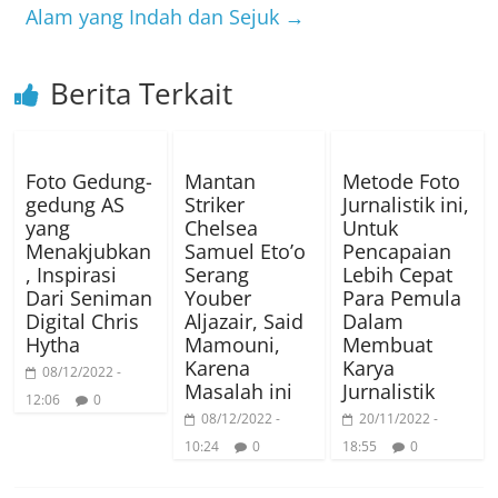
o
r
a
p
Alam yang Indah dan Sejuk
→
k
m
p
Berita Terkait
Foto Gedung-
Mantan
Metode Foto
gedung AS
Striker
Jurnalistik ini,
yang
Chelsea
Untuk
Menakjubkan
Samuel Eto’o
Pencapaian
, Inspirasi
Serang
Lebih Cepat
Dari Seniman
Youber
Para Pemula
Digital Chris
Aljazair, Said
Dalam
Hytha
Mamouni,
Membuat
Karena
Karya
08/12/2022 -
Masalah ini
Jurnalistik
12:06
0
08/12/2022 -
20/11/2022 -
10:24
0
18:55
0