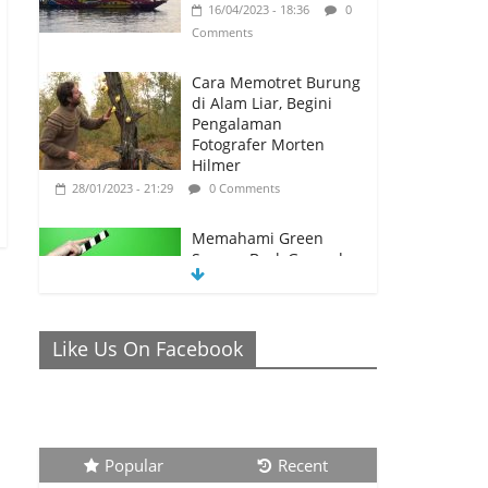
16/04/2023 - 18:36
0
Comments
Cara Memotret Burung
di Alam Liar, Begini
Pengalaman
Fotografer Morten
Hilmer
28/01/2023 - 21:29
0 Comments
Memahami Green
Screen, Back Ground
Netral yang Bisa
Membuat Video Anda
Semakin Menarik
Like Us On Facebook
26/01/2023 - 21:04
0 Comments
Ronaldo Istiqomah di
Al Nassr, Bersiap di
Laga Piala Super Arab,
Messi Diprediksi
Popular
Recent
Pecahkan Rekor Cetak