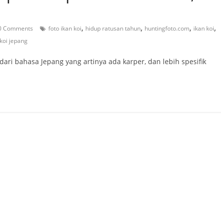
,
,
,
,
0 Comments
foto ikan koi
hidup ratusan tahun
huntingfoto.com
ikan koi
koi jepang
ri bahasa Jepang yang artinya ada karper, dan lebih spesifik