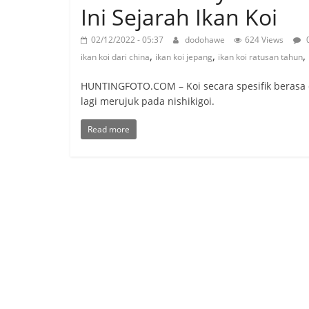
Ini Sejarah Ikan Koi
02/12/2022 - 05:37
dodohawe
624 Views
,
,
,
ikan koi dari china
ikan koi jepang
ikan koi ratusan tahun
HUNTINGFOTO.COM – Koi secara spesifik berasa da
lagi merujuk pada nishikigoi.
Read more