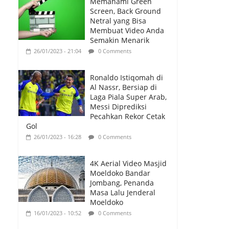
Memahami Green
Screen, Back Ground
Netral yang Bisa
Membuat Video Anda
Semakin Menarik
26/01/2023 - 21:04
0 Comments
Ronaldo Istiqomah di
Al Nassr, Bersiap di
Laga Piala Super Arab,
Messi Diprediksi
Pecahkan Rekor Cetak
Gol
26/01/2023 - 16:28
0 Comments
4K Aerial Video Masjid
Moeldoko Bandar
Jombang, Penanda
Masa Lalu Jenderal
Moeldoko
16/01/2023 - 10:52
0 Comments