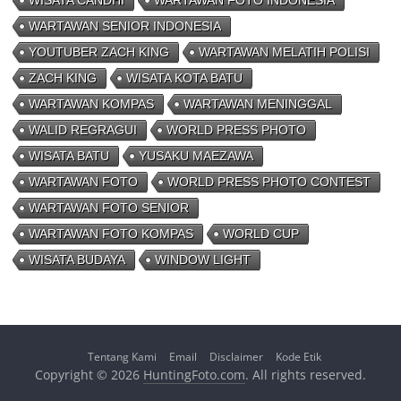
WISATA CANDHI
WARTAWAN FOTO INDONESIA
WARTAWAN SENIOR INDONESIA
YOUTUBER ZACH KING
WARTAWAN MELATIH POLISI
ZACH KING
WISATA KOTA BATU
WARTAWAN KOMPAS
WARTAWAN MENINGGAL
WALID REGRAGUI
WORLD PRESS PHOTO
WISATA BATU
YUSAKU MAEZAWA
WARTAWAN FOTO
WORLD PRESS PHOTO CONTEST
WARTAWAN FOTO SENIOR
WARTAWAN FOTO KOMPAS
WORLD CUP
WISATA BUDAYA
WINDOW LIGHT
Tentang Kami
Email
Disclaimer
Kode Etik
Copyright © 2026
HuntingFoto.com
. All rights reserved.