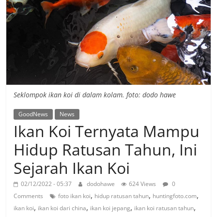
Seklompok ikan koi di dalam kolam. foto: dodo hawe
GoodNews
News
Ikan Koi Ternyata Mampu
Hidup Ratusan Tahun, Ini
Sejarah Ikan Koi
02/12/2022 - 05:37
dodohawe
624 Views
0
,
,
,
Comments
foto ikan koi
hidup ratusan tahun
huntingfoto.com
,
,
,
,
ikan koi
ikan koi dari china
ikan koi jepang
ikan koi ratusan tahun