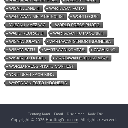
WARTAWAN MENINGGAL
WINDOW LIGHT
WISATA CANDHI
WARTAWAN FOTO
WARTAWAN MELATIH POLISI
WORLD CUP
YUSAKU MAEZAWA
WORLD PRESS PHOTO
WALID REGRAGUI
WARTAWAN FOTO SENIOR
WISATA BUDAYA
WARTAWAN SENIOR INDONESIA
WISATA BATU
WARTAWAN KOMPAS
ZACH KING
WISATA KOTA BATU
WARTAWAN FOTO KOMPAS
WORLD PRESS PHOTO CONTEST
YOUTUBER ZACH KING
WARTAWAN FOTO INDONESIA
Tentang Kami
Email
Disclaimer
Kode Etik
Copyright © 2026
HuntingFoto.com
. All rights reserved.