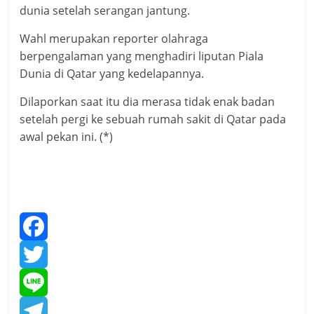
dunia setelah serangan jantung.
Wahl merupakan reporter olahraga
berpengalaman yang menghadiri liputan Piala
Dunia di Qatar yang kedelapannya.
Dilaporkan saat itu dia merasa tidak enak badan
setelah pergi ke sebuah rumah sakit di Qatar pada
awal pekan ini. (*)
F
a
T
c
w
L