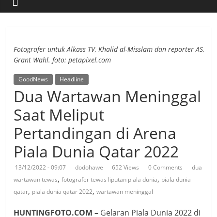
Berita
Fotografi
Terpercaya
Fotografer untuk Alkass TV, Khalid al-Misslam dan reporter AS,
Grant Wahl. foto: petapixel.com
GoodNews
Headline
Dua Wartawan Meninggal
Saat Meliput
Pertandingan di Arena
Piala Dunia Qatar 2022
13/12/2022 - 09:07
dodohawe
652 Views
0 Comments
dua
,
,
wartawan tewas
fotografer tewas liputan piala dunia
piala dunia
,
,
qatar
piala dunia qatar 2022
wartawan meninggal
HUNTINGFOTO.COM –
Gelaran Piala Dunia 2022 di