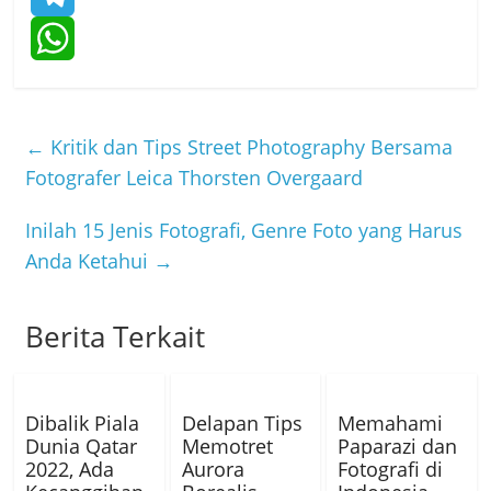
e
i
i
T
b
t
n
e
W
o
t
e
l
h
←
Kritik dan Tips Street Photography Bersama
o
e
e
a
Fotografer Leica Thorsten Overgaard
k
r
g
t
Inilah 15 Jenis Fotografi, Genre Foto yang Harus
r
s
Anda Ketahui
→
a
A
Berita Terkait
m
p
p
Dibalik Piala
Delapan Tips
Memahami
Dunia Qatar
Memotret
Paparazi dan
2022, Ada
Aurora
Fotografi di