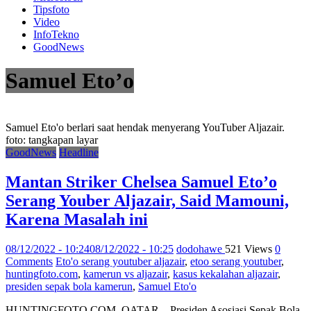
Tipsfoto
Video
InfoTekno
GoodNews
Samuel Eto’o
Samuel Eto'o berlari saat hendak menyerang YouTuber Aljazair.
foto: tangkapan layar
GoodNews
Headline
Mantan Striker Chelsea Samuel Eto’o
Serang Youber Aljazair, Said Mamouni,
Karena Masalah ini
08/12/2022 - 10:24
08/12/2022 - 10:25
dodohawe
521 Views
0
Comments
Eto'o serang youtuber aljazair
,
etoo serang youtuber
,
huntingfoto.com
,
kamerun vs aljazair
,
kasus kekalahan aljazair
,
presiden sepak bola kamerun
,
Samuel Eto'o
HUNTINGFOTO.COM, QATAR – Presiden Asosiasi Sepak Bola