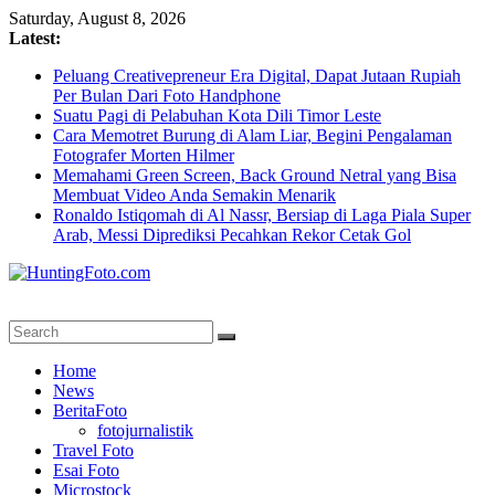
Skip
Saturday, August 8, 2026
to
Latest:
content
Peluang Creativepreneur Era Digital, Dapat Jutaan Rupiah
Per Bulan Dari Foto Handphone
Suatu Pagi di Pelabuhan Kota Dili Timor Leste
Cara Memotret Burung di Alam Liar, Begini Pengalaman
Fotografer Morten Hilmer
Memahami Green Screen, Back Ground Netral yang Bisa
Membuat Video Anda Semakin Menarik
Ronaldo Istiqomah di Al Nassr, Bersiap di Laga Piala Super
Arab, Messi Diprediksi Pecahkan Rekor Cetak Gol
HuntingFoto.com
Portal
Home
Berita
News
Fotografi
BeritaFoto
Terpercaya
fotojurnalistik
Travel Foto
Esai Foto
Microstock