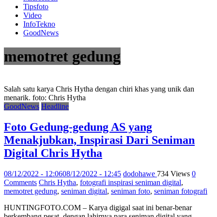
Tipsfoto
Video
InfoTekno
GoodNews
memotret gedung
Salah satu karya Chris Hytha dengan chiri khas yang unik dan
menarik. foto: Chris Hytha
GoodNews
Headline
Foto Gedung-gedung AS yang
Menakjubkan, Inspirasi Dari Seniman
Digital Chris Hytha
08/12/2022 - 12:06
08/12/2022 - 12:45
dodohawe
734 Views
0
Comments
Chris Hytha
,
fotografi inspirasi seniman digital
,
memotret gedung
,
seniman digital
,
seniman foto
,
seniman fotografi
HUNTINGFOTO.COM – Karya digigal saat ini benar-benar
berkembang pesat, dengan lahirnya para seniman digital yang