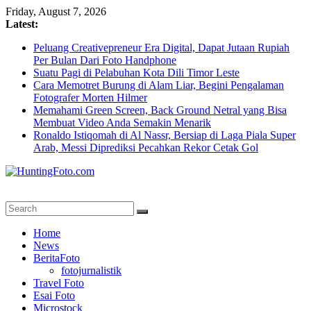
Skip
Friday, August 7, 2026
to
Latest:
content
Peluang Creativepreneur Era Digital, Dapat Jutaan Rupiah
Per Bulan Dari Foto Handphone
Suatu Pagi di Pelabuhan Kota Dili Timor Leste
Cara Memotret Burung di Alam Liar, Begini Pengalaman
Fotografer Morten Hilmer
Memahami Green Screen, Back Ground Netral yang Bisa
Membuat Video Anda Semakin Menarik
Ronaldo Istiqomah di Al Nassr, Bersiap di Laga Piala Super
Arab, Messi Diprediksi Pecahkan Rekor Cetak Gol
HuntingFoto.com
Portal
Home
Berita
News
Fotografi
BeritaFoto
Terpercaya
fotojurnalistik
Travel Foto
Esai Foto
Microstock