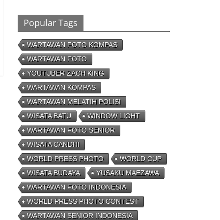
Ronaldo Istiqomah di Al Nassr, Bersiap di
Laga Piala Super Arab, Messi Diprediksi
Pecahkan Rekor Cetak Gol
Popular Tags
26/01/2023 - 16:28
0 Comments
WARTAWAN FOTO KOMPAS
Peluang
WARTAWAN FOTO
Creativepreneur Era
Digital, Dapat Jutaan
YOUTUBER ZACH KING
Rupiah Per Bulan Dari
WARTAWAN KOMPAS
Foto Handphone
04/08/2023 - 09:26
0 Comments
WARTAWAN MELATIH POLISI
WISATA BATU
WINDOW LIGHT
WARTAWAN FOTO SENIOR
WISATA CANDHI
WORLD PRESS PHOTO
WORLD CUP
WISATA BUDAYA
YUSAKU MAEZAWA
WARTAWAN FOTO INDONESIA
WORLD PRESS PHOTO CONTEST
WARTAWAN SENIOR INDONESIA