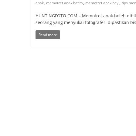
,
,
,
anak
memotret anak batita
memotret anak bayi
tips me
HUNTINGFOTO.COM – Memotret anak boleh dibil
seorang yang menyukai fotografer, dipastikan bi
Read more