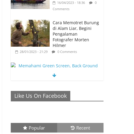
16/04/2023 - 18:36
0
Comments
Cara Memotret Burung
di Alam Liar, Begini
Pengalaman
Fotografer Morten
Hilmer
28/01/2023 - 21:29
0 Comments
Memahami Green Screen, Back Ground
Netral yang Bisa Membuat Video Anda
Like Us On Facebook
Semakin Menarik
26/01/2023 - 21:04
0 Comments
Popular
Recent