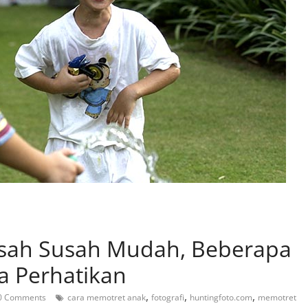
usah Susah Mudah, Beberapa
da Perhatikan
,
,
,
0 Comments
cara memotret anak
fotografi
huntingfoto.com
memotret