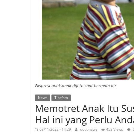
Ekspresi anak-anak difoto saat bermain air
News
Tipsfoto
Memotret Anak Itu S
Hal ini yang Perlu An
03/11/2022 - 14:29
dodohawe
453 Views