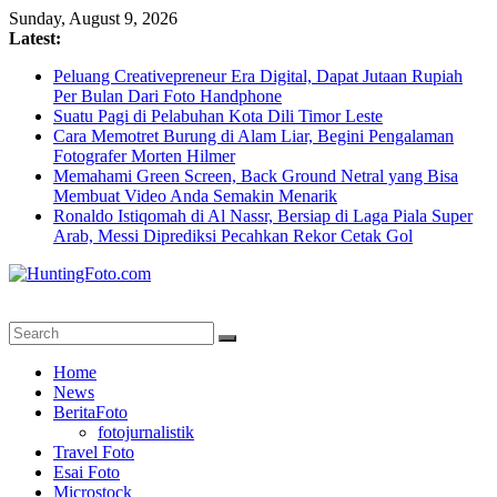
Skip
Sunday, August 9, 2026
to
Latest:
content
Peluang Creativepreneur Era Digital, Dapat Jutaan Rupiah
Per Bulan Dari Foto Handphone
Suatu Pagi di Pelabuhan Kota Dili Timor Leste
Cara Memotret Burung di Alam Liar, Begini Pengalaman
Fotografer Morten Hilmer
Memahami Green Screen, Back Ground Netral yang Bisa
Membuat Video Anda Semakin Menarik
Ronaldo Istiqomah di Al Nassr, Bersiap di Laga Piala Super
Arab, Messi Diprediksi Pecahkan Rekor Cetak Gol
HuntingFoto.com
Portal
Home
Berita
News
Fotografi
BeritaFoto
Terpercaya
fotojurnalistik
Travel Foto
Esai Foto
Microstock