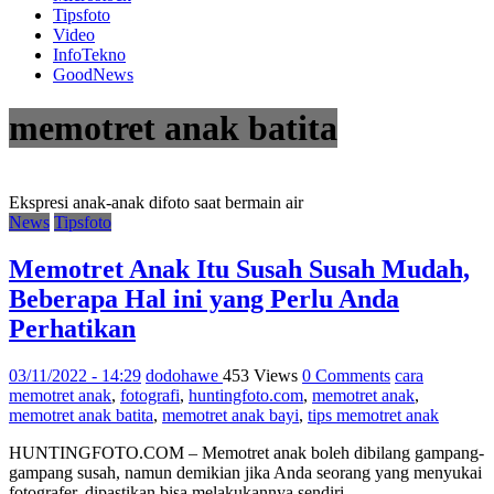
Tipsfoto
Video
InfoTekno
GoodNews
memotret anak batita
Ekspresi anak-anak difoto saat bermain air
News
Tipsfoto
Memotret Anak Itu Susah Susah Mudah,
Beberapa Hal ini yang Perlu Anda
Perhatikan
03/11/2022 - 14:29
dodohawe
453 Views
0 Comments
cara
memotret anak
,
fotografi
,
huntingfoto.com
,
memotret anak
,
memotret anak batita
,
memotret anak bayi
,
tips memotret anak
HUNTINGFOTO.COM – Memotret anak boleh dibilang gampang-
gampang susah, namun demikian jika Anda seorang yang menyukai
fotografer, dipastikan bisa melakukannya sendiri.