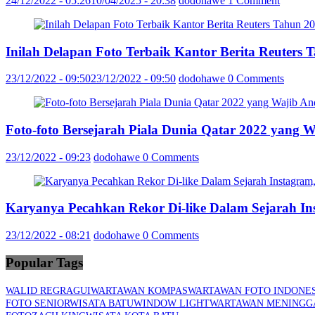
24/12/2022 - 05:26
10/04/2025 - 20:38
dodohawe
1 Comment
Inilah Delapan Foto Terbaik Kantor Berita Reuter
23/12/2022 - 09:50
23/12/2022 - 09:50
dodohawe
0 Comments
Foto-foto Bersejarah Piala Dunia Qatar 2022 yang 
23/12/2022 - 09:23
dodohawe
0 Comments
Karyanya Pecahkan Rekor Di-like Dalam Sejarah In
23/12/2022 - 08:21
dodohawe
0 Comments
Popular Tags
WALID REGRAGUI
WARTAWAN KOMPAS
WARTAWAN FOTO INDONES
FOTO SENIOR
WISATA BATU
WINDOW LIGHT
WARTAWAN MENINGG