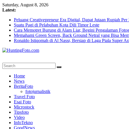
Skip
Saturday, August 8, 2026
to
Latest:
content
Peluang Creativepreneur Era Digital, Dapat Jutaan Rupiah Pe
Suatu Pagi di Pelabuhan Kota Dili Timor Leste
Cara Memotret Burung di Alam Liar, Begini Pengalaman Fotog
Memahami Green Screen, Back Ground Netral yang Bisa Mem
Ronaldo Istiqomah di Al Nassr, Bersiap di Laga Piala Super A
HuntingFoto.com
Portal
Home
Berita
News
Fotografi
BeritaFoto
Terpercaya
fotojurnalistik
Travel Foto
Esai Foto
Microstock
Tipsfoto
Video
InfoTekno
GoodNews