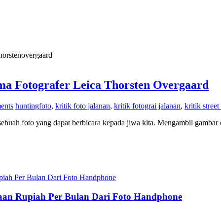
thorstenovergaard
ama Fotografer Leica Thorsten Overgaard
ents
huntingfoto
,
kritik foto jalanan
,
kritik fotograi jalanan
,
kritik stree
ah foto yang dapat berbicara kepada jiwa kita. Mengambil gambar o
utaan Rupiah Per Bulan Dari Foto Handphone