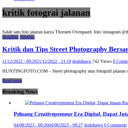
kritik fotograi jalanan
Salah satu foto jalanan karya Thorsten Overgaard. foto: instagram @
Headline
Tipsfoto
Kritik dan Tips Street Photography Bers
11/12/2022 - 09:29
21/12/2022 - 21:19
dodohawe
742 Views
0 Comm
HUNTINGFOTO.COM – Street photography atau fotografi jalanan sebu
Read more
Breaking News
Peluang Creativepreneur Era Digital, Dapat J
04/08/2023 - 09:26
04/08/2023 - 09:27
dodohawe
0 Comments