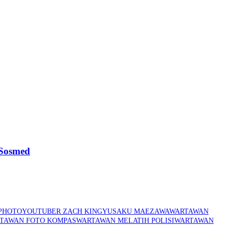
 Sosmed
PHOTO
YOUTUBER ZACH KING
YUSAKU MAEZAWA
WARTAWAN
TAWAN FOTO KOMPAS
WARTAWAN MELATIH POLISI
WARTAWAN