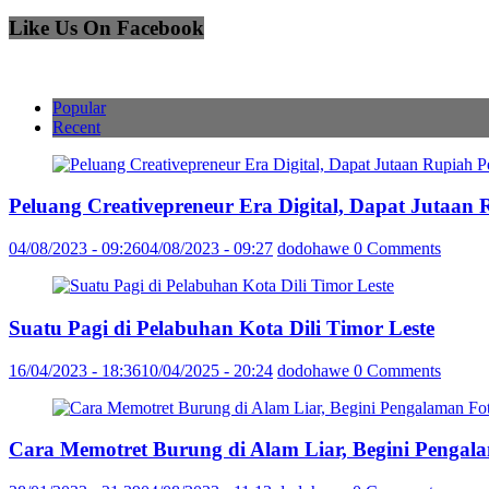
Like Us On Facebook
Popular
Recent
Peluang Creativepreneur Era Digital, Dapat Jutaan
04/08/2023 - 09:26
04/08/2023 - 09:27
dodohawe
0 Comments
Suatu Pagi di Pelabuhan Kota Dili Timor Leste
16/04/2023 - 18:36
10/04/2025 - 20:24
dodohawe
0 Comments
Cara Memotret Burung di Alam Liar, Begini Pengal