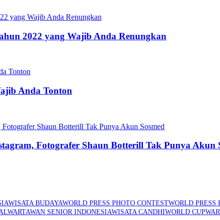
s Tahun 2022 yang Wajib Anda Renungkan
Wajib Anda Tonton
stagram, Fotografer Shaun Botterill Tak Punya Akun
IA
WISATA BUDAYA
WORLD PRESS PHOTO CONTEST
WORLD PRESS 
AL
WARTAWAN SENIOR INDONESIA
WISATA CANDHI
WORLD CUP
WAR