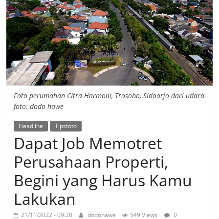
Foto perumahan CItra Harmoni, Trosobo, Sidoarjo dari udara.
foto: dodo hawe
Headline
Tipsfoto
Dapat Job Memotret
Perusahaan Properti,
Begini yang Harus Kamu
Lakukan
21/11/2022 - 09:20
dodohawe
549 Views
0