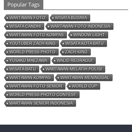
Popular Tags
WARTAWAN FOTO
WISATA BUDAYA
WISATA CANDHI
WARTAWAN FOTO INDONESIA
WARTAWAN FOTO KOMPAS
WINDOW LIGHT
YOUTUBER ZACH KING
WISATA KOTA BATU
WORLD PRESS PHOTO
ZACH KING
YUSAKU MAEZAWA
WALID REGRAGUI
WISATA BATU
WARTAWAN MELATIH POLISI
WARTAWAN KOMPAS
WARTAWAN MENINGGAL
WARTAWAN FOTO SENIOR
WORLD CUP
WORLD PRESS PHOTO CONTEST
WARTAWAN SENIOR INDONESIA