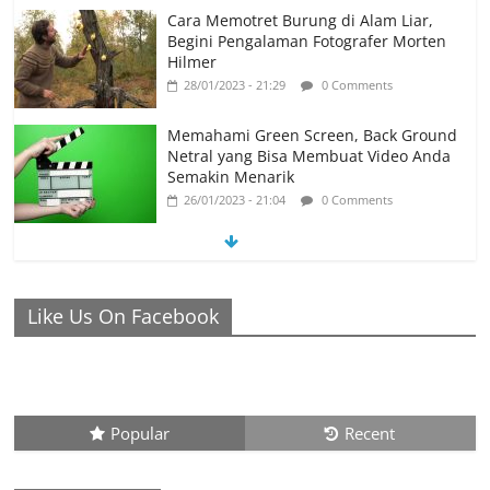
Cara Memotret Burung di Alam Liar,
Begini Pengalaman Fotografer Morten
Hilmer
28/01/2023 - 21:29
0 Comments
Memahami Green Screen, Back Ground
Netral yang Bisa Membuat Video Anda
Semakin Menarik
26/01/2023 - 21:04
0 Comments
Ronaldo Istiqomah di Al Nassr, Bersiap
di Laga Piala Super Arab, Messi
Diprediksi Pecahkan Rekor Cetak Gol
Like Us On Facebook
26/01/2023 - 16:28
0 Comments
Peluang Creativepreneur Era Digital,
Dapat Jutaan Rupiah Per Bulan Dari
Foto Handphone
04/08/2023 - 09:26
0 Comments
Popular
Recent