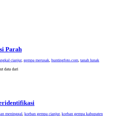
si Parah
ngkal cianjur
,
gempa merusak
,
huntingfoto.com
,
tanah lunak
t data dari
identifikasi
ban meninggal
,
korban gempa cianjur
,
korban gempa kabupaten