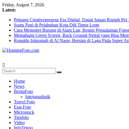
Skip
Friday, August 7, 2026
to
Latest:
content
Peluang Creativepreneur Era Digital, Dapat Jutaan Rupiah Pe
Suatu Pagi di Pelabuhan Kota Dili Timor Leste
Cara Memotret Burung di Alam Liar, Begini Pengalaman Fotog
Memahami Green Screen, Back Ground Netral yang Bisa Mem
Ronaldo Istiqomah di Al Nassr, Bersiap di Laga Piala Super A
HuntingFoto.com
Portal
Berita
Home
Fotografi
News
Terpercaya
BeritaFoto
fotojurnalistik
Travel Foto
Esai Foto
Microstock
Tipsfoto
Video
InfoTekno