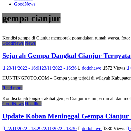
GoodNews
gempa cianjur
Kondisi gempa di Cianjur memporak porandakan rumah warga. foto
GoodNews
News
Sejarah Gempa Dangkal Cianjur Ternyata
23/11/2022 - 16:01
23/11/2022 - 16:36
dodohawe
572 Views
HUNTINGFOTO.COM – Gempa yang terjadi di wilayah Kabupaten Cianj
Read more
Kondisi tanah longsor akibat gempa Cianjur menimpa rumah dan mobi
GoodNews
Headline
Update Koban Meninggal Gempa Cianjur M
22/11/2022 - 18:29
22/11/2022 - 18:30
dodohawe
830 Views