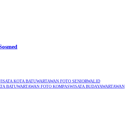
 Sosmed
ISATA KOTA BATU
WARTAWAN FOTO SENIOR
WALID
TA BATU
WARTAWAN FOTO KOMPAS
WISATA BUDAYA
WARTAWAN