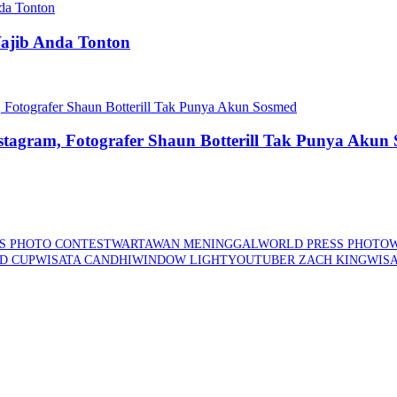
Wajib Anda Tonton
stagram, Fotografer Shaun Botterill Tak Punya Akun
S PHOTO CONTEST
WARTAWAN MENINGGAL
WORLD PRESS PHOTO
W
D CUP
WISATA CANDHI
WINDOW LIGHT
YOUTUBER ZACH KING
WISA