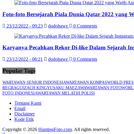
Foto-foto Bersejarah Piala Dunia Qatar 2022 yang 
23/12/2022 - 09:23
dodohawe
0 Comments
Karyanya Pecahkan Rekor Di-like Dalam Sejarah In
23/12/2022 - 08:21
dodohawe
0 Comments
Popular Tags
WARTAWAN SENIOR INDONESIA
WARTAWAN KOMPAS
WORLD PRES
REGRAGUI
ZACH KING
YUSAKU MAEZAWA
WARTAWAN FOTO
WORL
FOTO INDONESIA
WARTAWAN MELATIH POLISI
Tentang Kami
Email
Disclaimer
Kode Etik
Copyright © 2026
HuntingFoto.com
. All rights reserved.