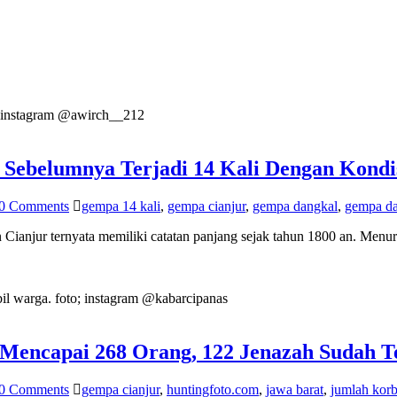
: instagram @awirch__212
 Sebelumnya Terjadi 14 Kali Dengan Kondi
0 Comments
gempa 14 kali
,
gempa cianjur
,
gempa dangkal
,
gempa da
ur ternyata memiliki catatan panjang sejak tahun 1800 an. Menuru
l warga. foto; instagram @kabarcipanas
encapai 268 Orang, 122 Jenazah Sudah Ter
0 Comments
gempa cianjur
,
huntingfoto.com
,
jawa barat
,
jumlah kor