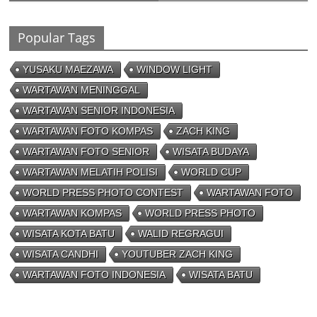
Foto Handphone
04/08/2023 - 09:26
0 Comments
Popular Tags
YUSAKU MAEZAWA
WINDOW LIGHT
WARTAWAN MENINGGAL
WARTAWAN SENIOR INDONESIA
WARTAWAN FOTO KOMPAS
ZACH KING
WARTAWAN FOTO SENIOR
WISATA BUDAYA
WARTAWAN MELATIH POLISI
WORLD CUP
WORLD PRESS PHOTO CONTEST
WARTAWAN FOTO
WARTAWAN KOMPAS
WORLD PRESS PHOTO
WISATA KOTA BATU
WALID REGRAGUI
WISATA CANDHI
YOUTUBER ZACH KING
WARTAWAN FOTO INDONESIA
WISATA BATU