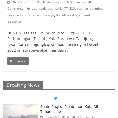
08/12/2022 - 09:29
dodohawe
589 Views
0
,
,
Comments
bus listrik
bus listrik KTT G20
bus listrik sambut
,
,
,
piala dunia
bus listrik surabaya
dishub surabaya
pemkot
surabaya
HUNTINGFOTO.COM, SURABAYA – Kepala Dinas
Perhubungan (Dishub) Kota Surabaya, Tandjung
Iswandaru mengungkapkan pada pertengan Desmber
2022 ini Surabaya akan mendapat
Read more
Breaking News
Suatu Pagi di Pelabuhan Kota Dili
Timor Leste
16/04/2023 - 18:36
0 Comments