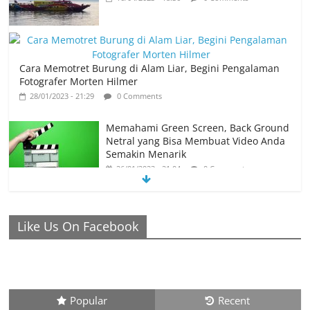
Cara Memotret Burung di Alam Liar, Begini Pengalaman
Fotografer Morten Hilmer
28/01/2023 - 21:29
0 Comments
Memahami Green Screen, Back Ground
Netral yang Bisa Membuat Video Anda
Semakin Menarik
26/01/2023 - 21:04
0 Comments
Like Us On Facebook
Ronaldo Istiqomah di Al Nassr, Bersiap di Laga Piala
Super Arab, Messi Diprediksi Pecahkan Rekor Cetak Gol
26/01/2023 - 16:28
0 Comments
Peluang Creativepreneur Era Digital,
Popular
Recent
Dapat Jutaan Rupiah Per Bulan Dari