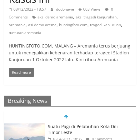
08/12/2022 - 18:57
dodohawe
603 Views
0
,
,
Comments
aksi demo aremania
aksi tragedi kanjuruhan
,
,
,
,
aremania
asi demo arema
huntingfoto.com
tragedi kanjuruan
tuntutan aremania
HUNTINGFOTO.COM, MALANG – Aremania terus berjuang
untuk menegakkan kebenaran terhadap teragedi Stadion
Kanjuruan 1 Oktober 2022 lalu. Kini ribua Aremania
Read more
Breaking News
Suatu Pagi di Pelabuhan Kota Dili
Timor Leste
16/04/2023 - 18:36
0 Comments