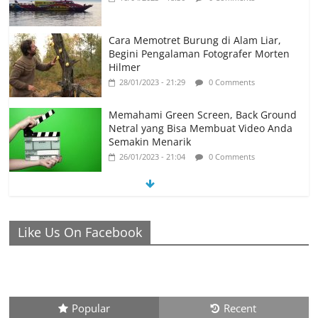
Cara Memotret Burung di Alam Liar,
Begini Pengalaman Fotografer Morten
Hilmer
28/01/2023 - 21:29
0 Comments
Memahami Green Screen, Back Ground
Netral yang Bisa Membuat Video Anda
Semakin Menarik
26/01/2023 - 21:04
0 Comments
Ronaldo Istiqomah di Al Nassr, Bersiap di Laga Piala
Like Us On Facebook
Super Arab, Messi Diprediksi Pecahkan Rekor Cetak Gol
26/01/2023 - 16:28
0 Comments
Peluang Creativepreneur Era Digital,
Dapat Jutaan Rupiah Per Bulan Dari
Foto Handphone
Popular
Recent