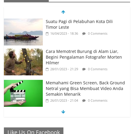
Suatu Pagi di Pelabuhan Kota Dili
Timor Leste
16/04/2023 - 18:36
0 Comments
Cara Memotret Burung di Alam Liar,
Begini Pengalaman Fotografer Morten
Hilmer
28/01/2023 - 21:29
0 Comments
Memahami Green Screen, Back Ground
Netral yang Bisa Membuat Video Anda
Semakin Menarik
26/01/2023 - 21:04
0 Comments
Ronaldo Istiqomah di Al Nassr, Bersiap
di Laga Piala Super Arab, Messi
Diprediksi Pecahkan Rekor Cetak Gol
Like Us On Facebook
26/01/2023 - 16:28
0 Comments