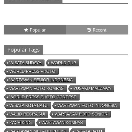
Peluang Creativepreneur Era Digital,
Dapat Jutaan Rupiah Per Bulan Dari
Foto Handphone
04/08/2023 - 09:26
0 Comments
Popular
Recent
Popular Tags
WISATA BUDAYA
WORLD CUP
WORLD PRESS PHOTO
WARTAWAN SENIOR INDONESIA
WARTAWAN FOTO KOMPAS
YUSAKU MAEZAWA
WORLD PRESS PHOTO CONTEST
WISATA KOTA BATU
WARTAWAN FOTO INDONESIA
WALID REGRAGUI
WARTAWAN FOTO SENIOR
ZACH KING
WARTAWAN KOMPAS
WARTAWAN MELATIH POLISI
WISATA BATU