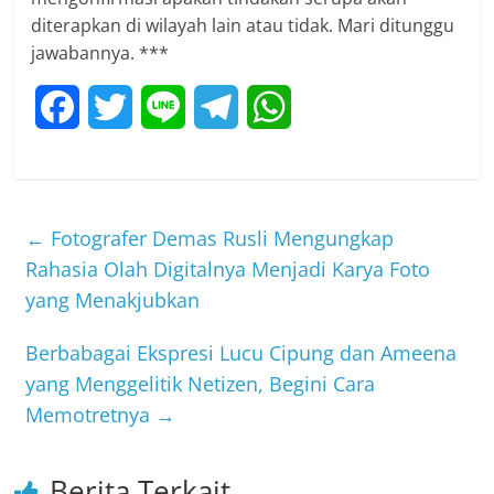
diterapkan di wilayah lain atau tidak. Mari ditunggu
jawabannya. ***
F
T
L
T
W
a
w
i
e
h
c
i
n
l
a
←
Fotografer Demas Rusli Mengungkap
e
t
e
e
t
Rahasia Olah Digitalnya Menjadi Karya Foto
b
t
g
s
yang Menakjubkan
o
e
r
A
Berbabagai Ekspresi Lucu Cipung dan Ameena
o
r
a
p
yang Menggelitik Netizen, Begini Cara
Memotretnya
→
k
m
p
Berita Terkait