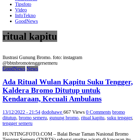
Tipsfoto
Video
InfoTekno
GoodNews
ritual kapitu
Ilustrasi Gunung Bromo. foto: instagram
@bbtnbromotenggersemeru
GoodNews
News
Ada Ritual Wulan Kapitu Suku Tengger,
Kaldera Bromo Ditutup untuk
Kendaraan, Kecuali Ambulans
13/12/2022 - 21:54
dodohawe
667 Views
0 Comments
bromo
ditutup
,
bromo semeru
,
gunung bromo
,
ritual kapitu
,
suku tengger
,
tengger semeru
HUNTINGFOTO.COM – Balai Besar Taman Nasional Bromo
Tengger Semeru (TNBTS) sebagai otoritas wisata di kawasan itu