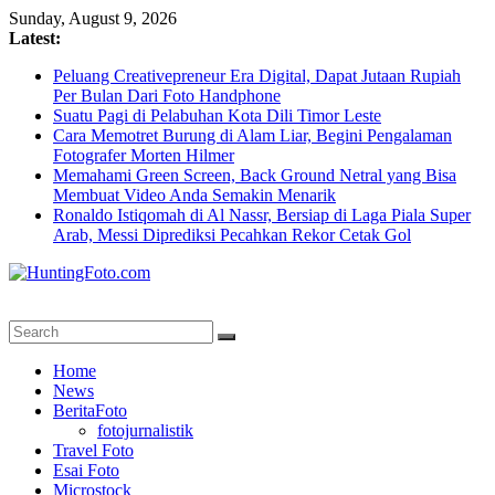
Skip
Sunday, August 9, 2026
to
Latest:
content
Peluang Creativepreneur Era Digital, Dapat Jutaan Rupiah
Per Bulan Dari Foto Handphone
Suatu Pagi di Pelabuhan Kota Dili Timor Leste
Cara Memotret Burung di Alam Liar, Begini Pengalaman
Fotografer Morten Hilmer
Memahami Green Screen, Back Ground Netral yang Bisa
Membuat Video Anda Semakin Menarik
Ronaldo Istiqomah di Al Nassr, Bersiap di Laga Piala Super
Arab, Messi Diprediksi Pecahkan Rekor Cetak Gol
HuntingFoto.com
Portal
Home
Berita
News
Fotografi
BeritaFoto
Terpercaya
fotojurnalistik
Travel Foto
Esai Foto
Microstock