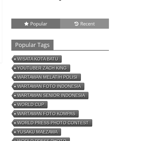
Ronaldo Istiqomah di Al Nassr, Bersiap di
Laga Piala Super Arab, Messi Diprediksi
Pecahkan Rekor Cetak Gol
26/01/2023 - 16:28
0 Comments
Popular
Recent
Peluang
Creativepreneur Era
Popular Tags
Digital, Dapat Jutaan
Rupiah Per Bulan Dari
Foto Handphone
WISATA KOTA BATU
04/08/2023 - 09:26
0 Comments
YOUTUBER ZACH KING
WARTAWAN MELATIH POLISI
WARTAWAN FOTO INDONESIA
WARTAWAN SENIOR INDONESIA
WORLD CUP
WARTAWAN FOTO KOMPAS
WORLD PRESS PHOTO CONTEST
YUSAKU MAEZAWA