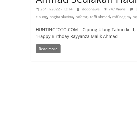
26/11/2022 - 13:14
dodohawe
747 Views
,
,
,
,
,
cipung
nagita slavina
rafatar
raffi ahmad
raffinagita
ra
HUNTINGFOTO.COM – Cipung Ulang Tahun ke-1, tran
“Happy Birthday Rayyanza Malik Ahmad
Read more