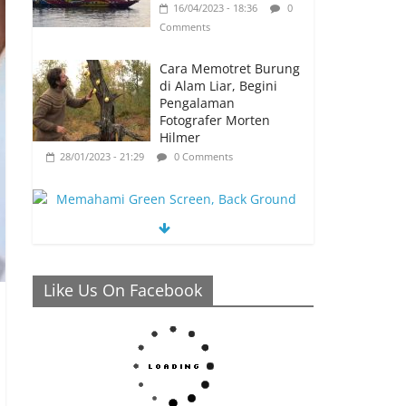
16/04/2023 - 18:36
0
Comments
Cara Memotret Burung
di Alam Liar, Begini
Pengalaman
Fotografer Morten
Hilmer
28/01/2023 - 21:29
0 Comments
Memahami Green Screen, Back Ground
Netral yang Bisa Membuat Video Anda
Like Us On Facebook
Semakin Menarik
26/01/2023 - 21:04
0 Comments