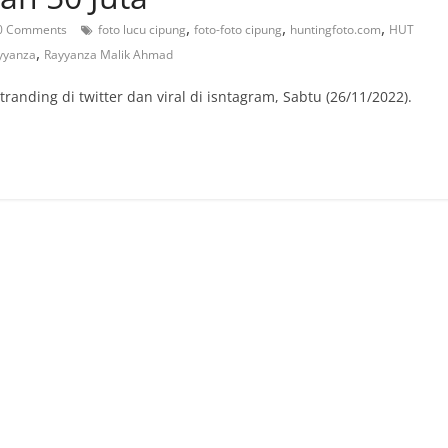
,
,
,
0 Comments
foto lucu cipung
foto-foto cipung
huntingfoto.com
HUT
,
yyanza
Rayyanza Malik Ahmad
ding di twitter dan viral di isntagram, Sabtu (26/11/2022).