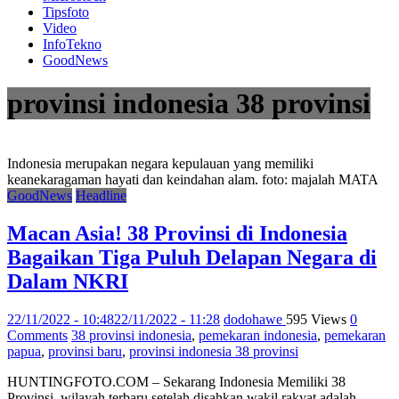
Tipsfoto
Video
InfoTekno
GoodNews
provinsi indonesia 38 provinsi
Indonesia merupakan negara kepulauan yang memiliki
keanekaragaman hayati dan keindahan alam. foto: majalah MATA
GoodNews
Headline
Macan Asia! 38 Provinsi di Indonesia
Bagaikan Tiga Puluh Delapan Negara di
Dalam NKRI
22/11/2022 - 10:48
22/11/2022 - 11:28
dodohawe
595 Views
0
Comments
38 provinsi indonesia
,
pemekaran indonesia
,
pemekaran
papua
,
provinsi baru
,
provinsi indonesia 38 provinsi
HUNTINGFOTO.COM – Sekarang Indonesia Memiliki 38
Provinsi, wilayah terbaru setelah disahkan wakil rakyat adalah