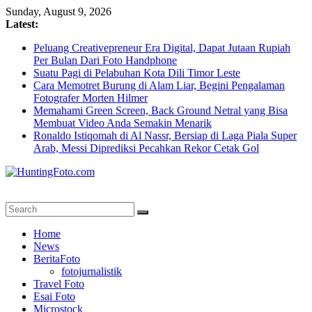
Skip
Sunday, August 9, 2026
to
Latest:
content
Peluang Creativepreneur Era Digital, Dapat Jutaan Rupiah
Per Bulan Dari Foto Handphone
Suatu Pagi di Pelabuhan Kota Dili Timor Leste
Cara Memotret Burung di Alam Liar, Begini Pengalaman
Fotografer Morten Hilmer
Memahami Green Screen, Back Ground Netral yang Bisa
Membuat Video Anda Semakin Menarik
Ronaldo Istiqomah di Al Nassr, Bersiap di Laga Piala Super
Arab, Messi Diprediksi Pecahkan Rekor Cetak Gol
HuntingFoto.com
Portal
Home
Berita
News
Fotografi
BeritaFoto
Terpercaya
fotojurnalistik
Travel Foto
Esai Foto
Microstock