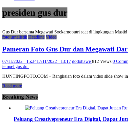
presiden gus dur
Gus Dur bersama Megawati Soekarnoputri saat di lingkungan Masji
fotojurnalistik
Headline
Video
Pameran Foto Gus Dur dan Megawati Dar
07/11/2022 - 15:34
17/11/2022 - 13:17
dodohawe
812 Views
0 Comm
tempel gus dur
HUNTINGFOTO.COM – Rangkaian foto dalam video slide show ini me
Read more
Breaking News
Peluang Creativepreneur Era Digital, Dapat J