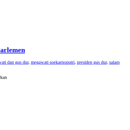
Parlemen
ati dan gus dur
,
megawati soekarnoputri
,
presiden gus dur
,
salam
rkan