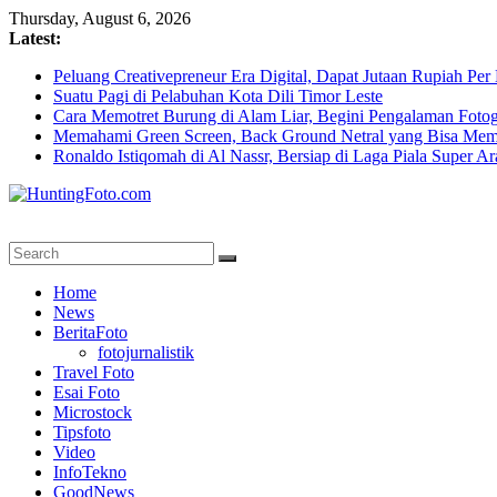
Skip
Thursday, August 6, 2026
to
Latest:
content
Peluang Creativepreneur Era Digital, Dapat Jutaan Rupiah Pe
Suatu Pagi di Pelabuhan Kota Dili Timor Leste
Cara Memotret Burung di Alam Liar, Begini Pengalaman Fotog
Memahami Green Screen, Back Ground Netral yang Bisa Mem
Ronaldo Istiqomah di Al Nassr, Bersiap di Laga Piala Super A
HuntingFoto.com
Portal
Home
Berita
News
Fotografi
BeritaFoto
Terpercaya
fotojurnalistik
Travel Foto
Esai Foto
Microstock
Tipsfoto
Video
InfoTekno
GoodNews