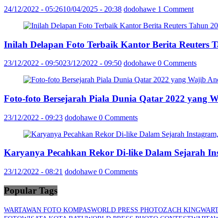
24/12/2022 - 05:26
10/04/2025 - 20:38
dodohawe
1 Comment
Inilah Delapan Foto Terbaik Kantor Berita Reuter
23/12/2022 - 09:50
23/12/2022 - 09:50
dodohawe
0 Comments
Foto-foto Bersejarah Piala Dunia Qatar 2022 yang 
23/12/2022 - 09:23
dodohawe
0 Comments
Karyanya Pecahkan Rekor Di-like Dalam Sejarah In
23/12/2022 - 08:21
dodohawe
0 Comments
Popular Tags
WARTAWAN FOTO KOMPAS
WORLD PRESS PHOTO
ZACH KING
WART