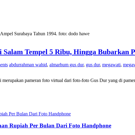
d Ampel Surabaya Tahun 1994. foto: dodo hawe
i Salam Tempel 5 Ribu, Hingga Bubarkan 
ents
abdurrahman wahid
,
almarhum gus dur
,
gus dur
,
megawati
,
megaw
rupakan pameran foto virtual dari foto-foto Gus Dur yang di pame
utaan Rupiah Per Bulan Dari Foto Handphone