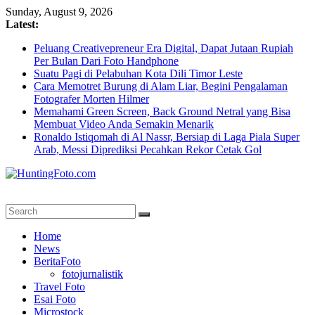
Skip
Sunday, August 9, 2026
to
Latest:
content
Peluang Creativepreneur Era Digital, Dapat Jutaan Rupiah
Per Bulan Dari Foto Handphone
Suatu Pagi di Pelabuhan Kota Dili Timor Leste
Cara Memotret Burung di Alam Liar, Begini Pengalaman
Fotografer Morten Hilmer
Memahami Green Screen, Back Ground Netral yang Bisa
Membuat Video Anda Semakin Menarik
Ronaldo Istiqomah di Al Nassr, Bersiap di Laga Piala Super
Arab, Messi Diprediksi Pecahkan Rekor Cetak Gol
HuntingFoto.com
Portal
Home
Berita
News
Fotografi
BeritaFoto
Terpercaya
fotojurnalistik
Travel Foto
Esai Foto
Microstock