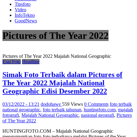
Tipsfoto
Video
InfoTekno
GoodNews
Pictures of The Year 2022
Pictures of The Year 2022 Majalah National Geographic
Esai Foto
Headline
Simak Foto Terbaik dalam Pictures of
The Year 2022 Majalah National
Geographic Edisi Desember 2022
03/12/2022 - 13:21
dodohawe
559 Views
0 Comments
foto terbaik
national geographic
,
foto terbaik tahunan
,
huntingfoto.com
,
majalah
fotografi
,
Majalah National Geographic
,
nasional geografi
,
Pictures
of The Year 2022
HUNTINGFOTO.COM – Majalah National Geographic
mengumumkan foto-foto terbaiknya melalui Pictures of the Year