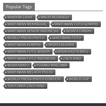
Popular Tags
WINDOW LIGHT
WALID REGRAGUI
WARTAWAN MENINGGAL
WARTAWAN FOTO KOMPAS
WARTAWAN SENIOR INDONESIA
WISATA CANDHI
WORLD PRESS PHOTO
WARTAWAN FOTO
WARTAWAN KOMPAS
WISATA BUDAYA
WARTAWAN FOTO SENIOR
WISATA KOTA BATU
WARTAWAN FOTO INDONESIA
ZACH KING
WISATA BATU
YUSAKU MAEZAWA
WARTAWAN MELATIH POLISI
WORLD PRESS PHOTO CONTEST
WORLD CUP
YOUTUBER ZACH KING