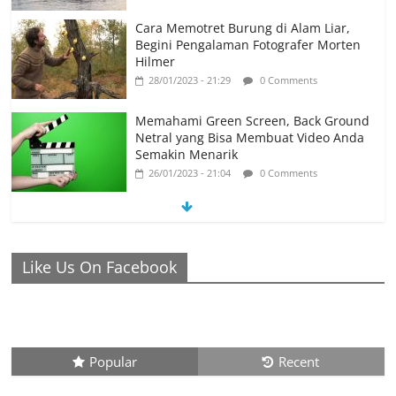
Cara Memotret Burung di Alam Liar,
Begini Pengalaman Fotografer Morten
Hilmer
28/01/2023 - 21:29
0 Comments
Memahami Green Screen, Back Ground
Netral yang Bisa Membuat Video Anda
Semakin Menarik
26/01/2023 - 21:04
0 Comments
Ronaldo Istiqomah di Al Nassr, Bersiap di Laga Piala
Like Us On Facebook
Super Arab, Messi Diprediksi Pecahkan Rekor Cetak Gol
26/01/2023 - 16:28
0 Comments
Peluang Creativepreneur Era Digital,
Dapat Jutaan Rupiah Per Bulan Dari
Foto Handphone
Popular
Recent
04/08/2023 - 09:26
0 Comments