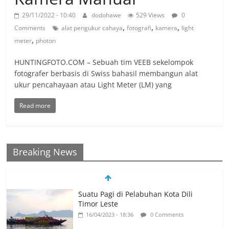
29/11/2022 - 10:40
dodohawe
529 Views
0
,
,
,
Comments
alat pengukur cahaya
fotografi
kamera
light
,
meter
photon
HUNTINGFOTO.COM – Sebuah tim VEEB sekelompok
fotografer berbasis di Swiss bahasil membangun alat
ukur pencahayaan atau Light Meter (LM) yang
Read more
Breaking News
Suatu Pagi di Pelabuhan Kota Dili
Timor Leste
16/04/2023 - 18:36
0 Comments