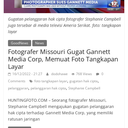
Gugatan pelanggaran hak cipta fotografer Stephanie Campbell
juga tersebar di media televisi Ameria Serikat. foto: tangkapan
layar
GoodNews
News
Fotografer Missouri Gugat Gannett
Media Corp, Memuat Foto Tangkapan
Layar
16/12/2022 - 21:27
dodohawe
768 Views
0
,
,
Comments
foto tangkapan layar
gugatan hak cipta
,
,
pelanggaran
pelanggaran hak cipta
Stephanie Campbell
HUNTINGFOTO.COM – Seorang fotografer Missouri,
Stephanie Campbell mengajukan gugatan pelanggaran
hak cipta terhadap Gannett Media Corp, yang memiliki
ratusan jaringan