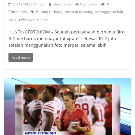
21/12/2022 - 05:26
dodohawe
622 Views
0
,
,
Comments
burung terbang
merpati terbang
pelanggaran hak
,
cipta
pelanggaran haki
HUNTINGFOTO.COM – Sebuah perusahaan bernama Bird
B Gone harus membayar fotografer sebesar $1,2 juta
setelah menggunakan foto merpati selama lebih
Read more