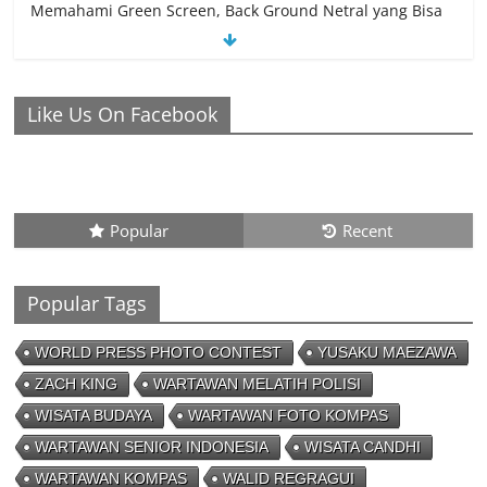
Memahami Green Screen, Back Ground Netral yang Bisa
Membuat Video Anda Semakin Menarik
26/01/2023 - 21:04
0 Comments
Like Us On Facebook
Ronaldo Istiqomah di Al Nassr, Bersiap di Laga Piala
Super Arab, Messi Diprediksi Pecahkan Rekor Cetak Gol
26/01/2023 - 16:28
0 Comments
Popular
Recent
Peluang Creativepreneur Era Digital,
Dapat Jutaan Rupiah Per Bulan Dari
Foto Handphone
Popular Tags
04/08/2023 - 09:26
0 Comments
WORLD PRESS PHOTO CONTEST
YUSAKU MAEZAWA
ZACH KING
WARTAWAN MELATIH POLISI
WISATA BUDAYA
WARTAWAN FOTO KOMPAS
WARTAWAN SENIOR INDONESIA
WISATA CANDHI
WARTAWAN KOMPAS
WALID REGRAGUI