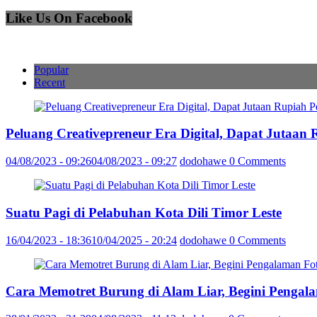
Like Us On Facebook
Popular
Recent
Peluang Creativepreneur Era Digital, Dapat Jutaan
04/08/2023 - 09:26
04/08/2023 - 09:27
dodohawe
0 Comments
Suatu Pagi di Pelabuhan Kota Dili Timor Leste
16/04/2023 - 18:36
10/04/2025 - 20:24
dodohawe
0 Comments
Cara Memotret Burung di Alam Liar, Begini Pengal