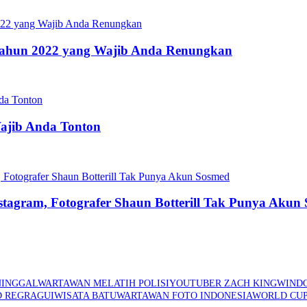
s Tahun 2022 yang Wajib Anda Renungkan
Wajib Anda Tonton
stagram, Fotografer Shaun Botterill Tak Punya Akun
INGGAL
WARTAWAN MELATIH POLISI
YOUTUBER ZACH KING
WIND
D REGRAGUI
WISATA BATU
WARTAWAN FOTO INDONESIA
WORLD CU