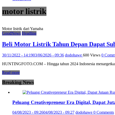
motor listrik
Motor listrik dari Yamaha
GoodNews
Headline
Beli Motor Listrik Tahun Depan Dapat Su
30/11/2022 - 14:19
03/06/2026 - 09:36
dodohawe
600 Views
0 Comm
HUNTINGFOTO.COM – Hingga tahun 2024 Indonesia menargetkan produ
Read more
Breaking News
Peluang Creativepreneur Era Digital, Dapat J
04/08/2023 - 09:26
04/08/2023 - 09:27
dodohawe
0 Comments