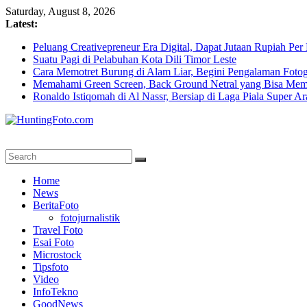
Skip
Saturday, August 8, 2026
to
Latest:
content
Peluang Creativepreneur Era Digital, Dapat Jutaan Rupiah Pe
Suatu Pagi di Pelabuhan Kota Dili Timor Leste
Cara Memotret Burung di Alam Liar, Begini Pengalaman Fotog
Memahami Green Screen, Back Ground Netral yang Bisa Mem
Ronaldo Istiqomah di Al Nassr, Bersiap di Laga Piala Super A
HuntingFoto.com
Portal
Home
Berita
News
Fotografi
BeritaFoto
Terpercaya
fotojurnalistik
Travel Foto
Esai Foto
Microstock
Tipsfoto
Video
InfoTekno
GoodNews