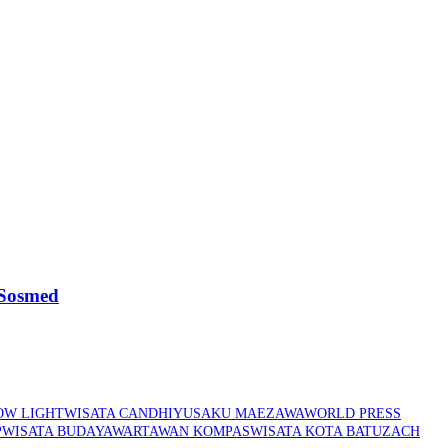
 Sosmed
OW LIGHT
WISATA CANDHI
YUSAKU MAEZAWA
WORLD PRESS
P
WISATA BUDAYA
WARTAWAN KOMPAS
WISATA KOTA BATU
ZACH