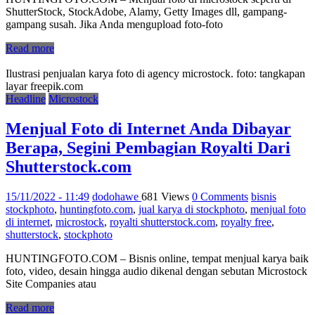
ShutterStock, StockAdobe, Alamy, Getty Images dll, gampang-
gampang susah. Jika Anda mengupload foto-foto
Read more
Ilustrasi penjualan karya foto di agency microstock. foto: tangkapan
layar freepik.com
Headline
Microstock
Menjual Foto di Internet Anda Dibayar
Berapa, Segini Pembagian Royalti Dari
Shutterstock.com
15/11/2022 - 11:49
dodohawe
681 Views
0 Comments
bisnis
stockphoto
,
huntingfoto.com
,
jual karya di stockphoto
,
menjual foto
di internet
,
microstock
,
royalti shutterstock.com
,
royalty free
,
shutterstock
,
stockphoto
HUNTINGFOTO.COM – Bisnis online, tempat menjual karya baik
foto, video, desain hingga audio dikenal dengan sebutan Microstock
Site Companies atau
Read more