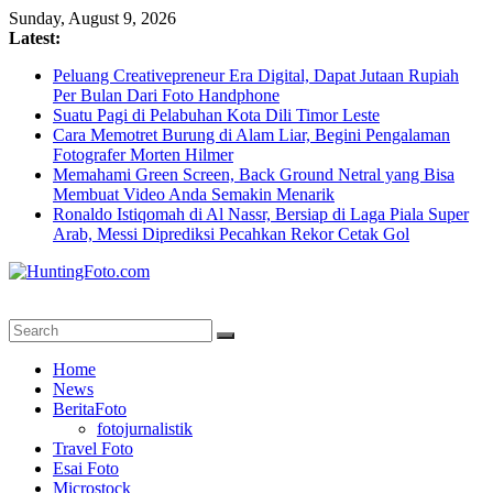
Skip
Sunday, August 9, 2026
to
Latest:
content
Peluang Creativepreneur Era Digital, Dapat Jutaan Rupiah
Per Bulan Dari Foto Handphone
Suatu Pagi di Pelabuhan Kota Dili Timor Leste
Cara Memotret Burung di Alam Liar, Begini Pengalaman
Fotografer Morten Hilmer
Memahami Green Screen, Back Ground Netral yang Bisa
Membuat Video Anda Semakin Menarik
Ronaldo Istiqomah di Al Nassr, Bersiap di Laga Piala Super
Arab, Messi Diprediksi Pecahkan Rekor Cetak Gol
HuntingFoto.com
Portal
Home
Berita
News
Fotografi
BeritaFoto
Terpercaya
fotojurnalistik
Travel Foto
Esai Foto
Microstock