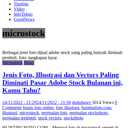
Tipsfoto
Video
InfoTekno
GoodNews
microstock
Berbagai jenis foto dijual adobe stock yang paling banyak diminati
pembeli. foto: tangkapan layar
Microstock
News
Jenis Foto, Illustrasi dan Vectors Paling
Diminati Pasar Adobe Stock Bulanan ini,
Kamu Tahu?
24/11/2022 - 21:29
24/11/2022 - 21:30
dodohawe
5014 Views
0
Comments
bisnis foto online
,
foto illustrasi
,
huntingfoto.com
,
illustrasi
,
microstock
,
penjualan foto
,
penjualan stockphoto
,
penjualan tertinggi
,
stock vectors
,
stockphoto
HUNTINGFOTO.COM – Menjual foto di microstock seperti di